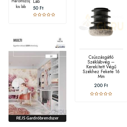
Láb
50 Ft
Csúszásgátló
Széklábvég –
Kerekített Végű
Székhez Fekete 16
Mm
200 Ft