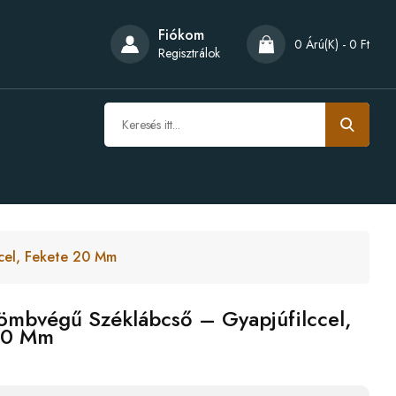
Fiókom
0 Árú(k) - 0 Ft
Regisztrálok
cel, Fekete 20 Mm
ömbvégű Széklábcső – Gyapjúfilccel,
20 Mm