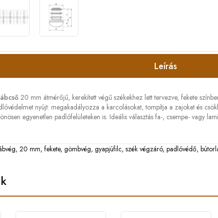
Leírás
lábcső
20 mm átmérőjű, kerekített végű székekhez lett tervezve, fekete színbe
padlóvédelmet nyújt: megakadályozza a karcolásokat, tompítja a zajokat és cs
 különösen egyenetlen padlófelületeken is. Ideális választás fa-, csempe- vagy la
lábvég
,
20 mm
,
fekete
,
gömbvég
,
gyapjúfilc
,
szék végzáró
,
padlóvédő
,
bútorl
ek