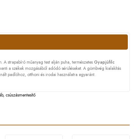
n. A strapabíró műanyag test alján puha, természetes
Gyapjúfilc
ökkenti a székek mozgásából adódó sérüléseket. A gömbvég kialakítás
minált padlóhoz, otthoni és irodai használatra egyaránt.
áb
,
csúszásmentesítő