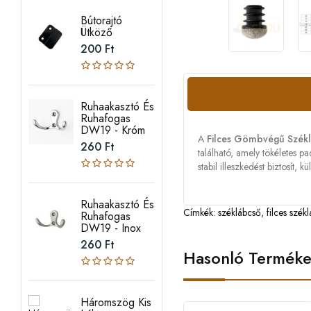
Bútorajtó
Ütköző
200 Ft
Ruhaakasztó És
Ruhafogas
DW19 - Króm
A
Filces Gömbvégű Szék
260 Ft
található, amely tökéletes 
stabil illeszkedést biztosít,
Ruhaakasztó És
Címkék:
széklábcső
,
filces szék
Ruhafogas
DW19 - Inox
260 Ft
Hasonló Termék
Háromszög Kis