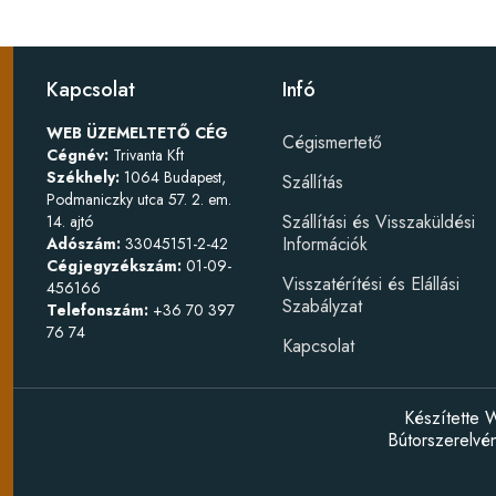
Kapcsolat
Infó
WEB ÜZEMELTETŐ CÉG
Cégismertető
Cégnév:
Trivanta Kft
Székhely:
1064 Budapest,
Szállítás
Podmaniczky utca 57. 2. em.
Szállítási és Visszaküldési
14. ajtó
Információk
Adószám:
33045151-2-42
Cégjegyzékszám:
01-09-
Visszatérítési és Elállási
456166
Szabályzat
Telefonszám:
+36 70 397
76 74
Kapcsolat
Készítette
W
Bútorszerelv