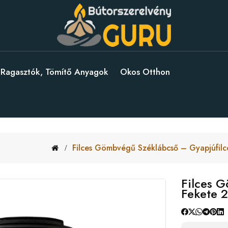
Ragasztók, Tömítő Anyagok
Okos Otthon
Filces Gömbvégű Széklábcső – Gyapjúfilc
Filces G
Fekete 