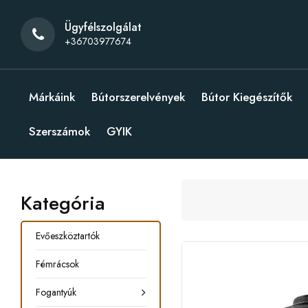
Ügyfélszolgálat
+36703977674
Márkáink
Bútorszerelvények
Bútor Kiegészítők
Szerszámok
GYIK
Kategória
Evőeszköztartók
Fémrácsok
Fogantyúk