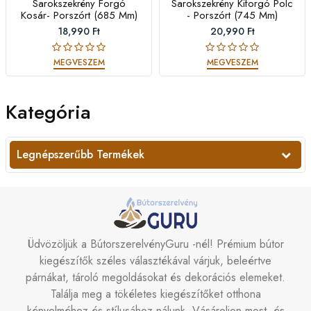
Sarokszekrény Forgó
Sarokszekrény Kiforgó Polc
Kosár- Porszórt (685 Mm)
- Porszórt (745 Mm)
18,990 Ft
20,990 Ft
MEGVESZEM
MEGVESZEM
Kategória
Legnépszerűbb Termékek
Üdvözöljük a BútorszerelvényGuru -nél! Prémium bútor
kiegészítők széles választékával várjuk, beleértve
párnákat, tároló megoldásokat és dekorációs elemeket.
Találja meg a tökéletes kiegészítőket otthona
kényelméhez és stílusához nálunk. Vásároljon most, és