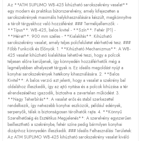
Az **ATM SUPLIMO WB-425 kihúzható sarokszekrény vasalat**
egy modern és praktikus bútorszerelvény, amely kifejezetten a
sarokszekrények maximális helykihasználására készült, megkönnyítve
a tárolt tárgyakhoz való hozzáférést. ### Termékjellemzők: -
**Típus**: WB-425, balos kivitel - **Szín**: Fehér (P1) -
**Méret**: 900 mm széles - **Kialakítás**: Kihúzható
sarokszekrény vasalat, amely teljes polcfelületet elérhetővé tesz. ###
Főbb Funkciók és Előnyök: 1. **Kihúzható Mechanizmus**: A WB-
425 vasalat kihúzható kialakítása lehetővé teszi, hogy a polcok
teljesen előre kerüljenek, így könnyedén hozzáférhetők még a
legmélyebben elhelyezett tárgyak is. Ez ideális megoldást nyújt a
konyhai sarokszekrények hatékony kihasználására. 2. **Balos
Kivitel**: A balos verzió azt jelenti, hogy a vasalat a szekrény bal
oldalához illeszkedik, így az ajtó nyitása és a polcok kihúzása a tér
elrendezéséhez igazodik, biztosítva a zavartalan működést. 3.
**Nagy Teherbírás**: A vasalat erős és stabil szerkezettel
rendelkezik, így nehezebb konyhai eszközök, például edények,
serpenyők, tálak is biztonságosan tárolhatók rajta. 4. **Könnyű
Szerelhetőség és Esztétikus Megjelenés**: A szerelvény egyszerűen
beilleszthető a szekrénybe, fehér színe pedig bármilyen konyhai
dizájnhoz könnyedén illeszkedik. ### Ideális Felhasználási Területek:
Az ATM SUPLIMO WB-425 kihúzható sarokszekrény vasalat kiváló