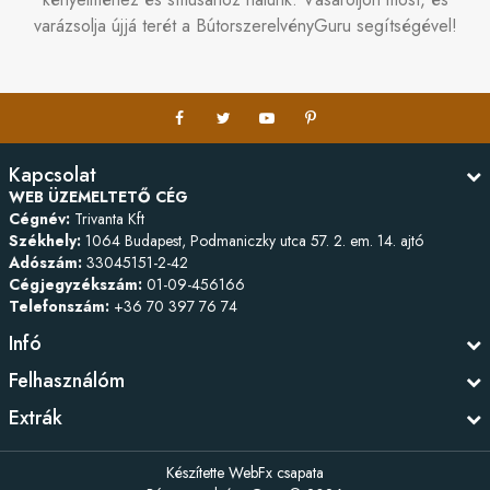
varázsolja újjá terét a BútorszerelvényGuru segítségével!
Kapcsolat
WEB ÜZEMELTETŐ CÉG
Cégnév:
Trivanta Kft
Székhely:
1064 Budapest, Podmaniczky utca 57. 2. em. 14. ajtó
Adószám:
33045151-2-42
Cégjegyzékszám:
01-09-456166
Telefonszám:
+36 70 397 76 74
Infó
Felhasználóm
Extrák
Készítette
WebFx csapata