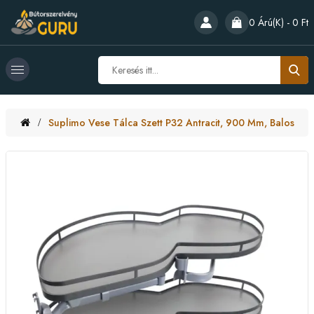
0 Árú(k) - 0 Ft
Suplimo Vese Tálca Szett P32 Antracit, 900 Mm, Balos