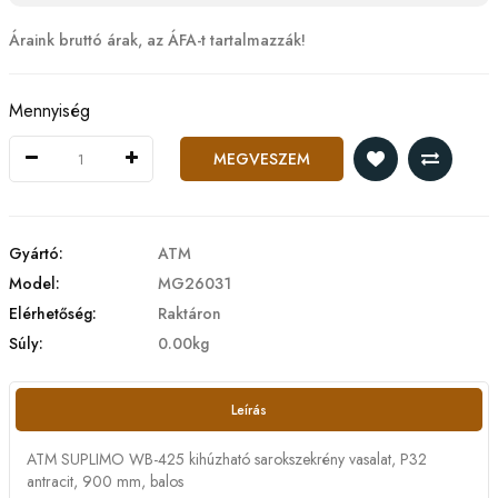
Áraink bruttó árak, az ÁFA-t tartalmazzák!
Mennyiség
MEGVESZEM
Gyártó:
ATM
Model:
MG26031
Elérhetőség:
Raktáron
Súly:
0.00kg
Leírás
ATM SUPLIMO WB-425 kihúzható sarokszekrény vasalat, P32
antracit, 900 mm, balos