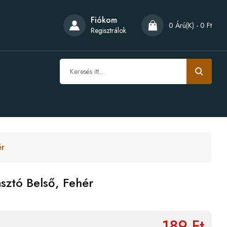
Fiókom
0 Árú(k) - 0 Ft
Regisztrálok
ér
sztó Belső, Fehér
189 Ft