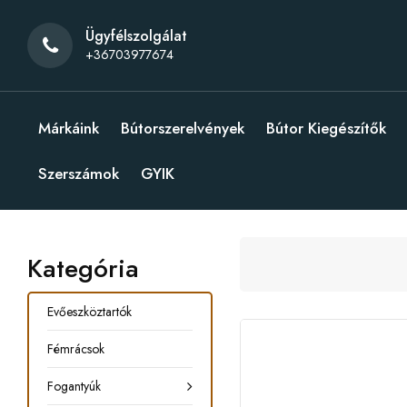
Ügyfélszolgálat
+36703977674
Márkáink
Bútorszerelvények
Bútor Kiegészítők
Szerszámok
GYIK
Kategória
Evőeszköztartók
Fémrácsok
Fogantyúk