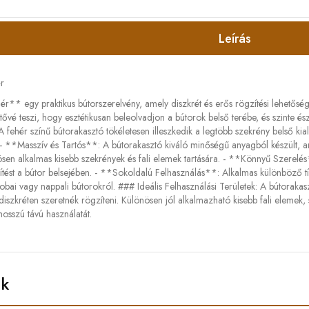
Leírás
r
r** egy praktikus bútorszerelvény, amely diszkrét és erős rögzítési lehetőség
tővé teszi, hogy esztétikusan beleolvadjon a bútorok belső terébe, és szinte ész
 A fehér színű bútorakasztó tökéletesen illeszkedik a legtöbb szekrény belső ki
- **Masszív és Tartós**: A bútorakasztó kiváló minőségű anyagból készült, amel
nösen alkalmas kisebb szekrények és fali elemek tartására. - **Könnyű Szerelés
ítést a bútor belsejében. - **Sokoldalú Felhasználás**: Alkalmas különböző tí
bai vagy nappali bútorokról. ### Ideális Felhasználási Területek: A bútorakasz
diszkréten szeretnék rögzíteni. Különösen jól alkalmazható kisebb fali elemek,
hosszú távú használatát.
ek