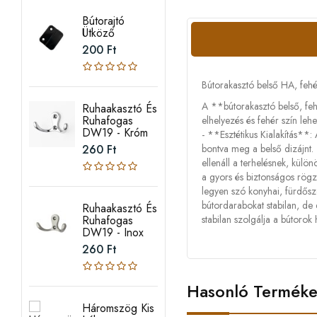
Bútorajtó
Ütköző
200 Ft
Bútorakasztó belső HA, fehé
A **bútorakasztó belső, fehé
Ruhaakasztó És
Ruhafogas
elhelyezés és fehér szín lehe
DW19 - Króm
- **Esztétikus Kialakítás**:
260 Ft
bontva meg a belső dizájnt. 
ellenáll a terhelésnek, külö
a gyors és biztonságos rögz
legyen szó konyhai, fürdőszo
bútordarabokat stabilan, de 
Ruhaakasztó És
Ruhafogas
stabilan szolgálja a bútorok 
DW19 - Inox
260 Ft
Hasonló Termék
Háromszög Kis