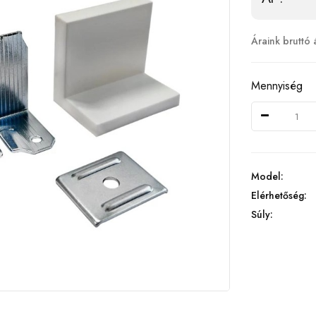
Áraink bruttó 
Mennyiség
Model:
Elérhetőség:
Súly: