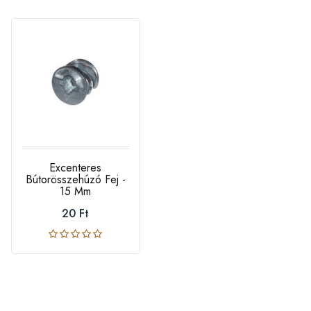
Excenteres
Bútorösszehúzó Fej -
15 Mm
20 Ft