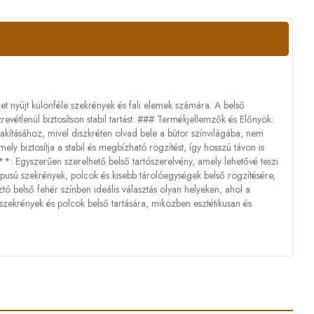
et nyújt különféle szekrények és fali elemek számára. A belső
revétlenül biztosítson stabil tartást. ### Termékjellemzők és Előnyök:
alakításához, mivel diszkréten olvad bele a bútor színvilágába, nem
y biztosítja a stabil és megbízható rögzítést, így hosszú távon is
**: Egyszerűen szerelhető belső tartószerelvény, amely lehetővé teszi
pusú szekrények, polcok és kisebb tárolóegységek belső rögzítésére,
tó belső fehér színben ideális választás olyan helyeken, ahol a
 szekrények és polcok belső tartására, miközben esztétikusan és