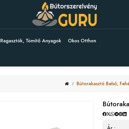
Ragasztók, Tömítő Anyagok
Okos Otthon
Bútorakasztó Belső, Feh
Bútoraka
Ár :