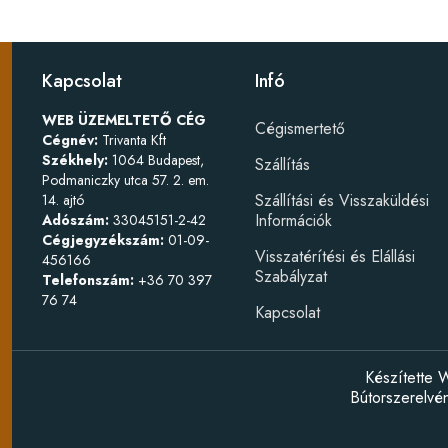
Kapcsolat
Infó
WEB ÜZEMELTETŐ CÉG
Cégismertető
Cégnév:
Trivanta Kft
Székhely:
1064 Budapest,
Szállítás
Podmaniczky utca 57. 2. em.
Szállítási és Visszaküldési
14. ajtó
Információk
Adószám:
33045151-2-42
Cégjegyzékszám:
01-09-
Visszatérítési és Elállási
456166
Szabályzat
Telefonszám:
+36 70 397
76 74
Kapcsolat
Készítette
W
Bútorszerelv