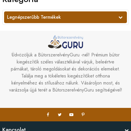
Legnépszerűbb Termékek
Üdvözöljük a BútorszerelvényGuru -nél! Prémium bútor
kiegészítők széles választékával várjuk, beleértve
párnákat, tároló megoldásokat és dekorációs elemeket.
Találja meg a tökéletes kiegészítőket otthona
kényelméhez és stílusához nálunk. Vásároljon most, és
varázsolja újjá terét a BútorszerelvényGuru segítségével!
Kapcsolat