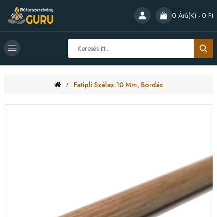
0 Árú(k) - 0 Ft
Fatipli Szálas 10 Mm, Bordás