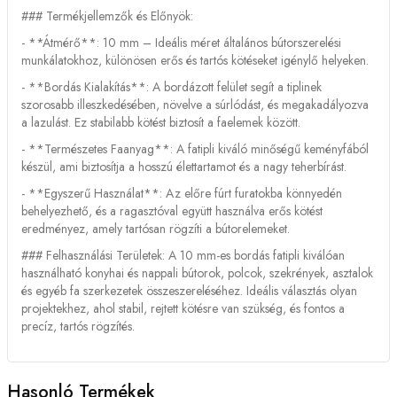
### Termékjellemzők és Előnyök:
- **Átmérő**: 10 mm – Ideális méret általános bútorszerelési
munkálatokhoz, különösen erős és tartós kötéseket igénylő helyeken.
- **Bordás Kialakítás**: A bordázott felület segít a tiplinek
szorosabb illeszkedésében, növelve a súrlódást, és megakadályozva
a lazulást. Ez stabilabb kötést biztosít a faelemek között.
- **Természetes Faanyag**: A fatipli kiváló minőségű keményfából
készül, ami biztosítja a hosszú élettartamot és a nagy teherbírást.
- **Egyszerű Használat**: Az előre fúrt furatokba könnyedén
behelyezhető, és a ragasztóval együtt használva erős kötést
eredményez, amely tartósan rögzíti a bútorelemeket.
### Felhasználási Területek: A 10 mm-es bordás fatipli kiválóan
használható konyhai és nappali bútorok, polcok, szekrények, asztalok
és egyéb fa szerkezetek összeszereléséhez. Ideális választás olyan
projektekhez, ahol stabil, rejtett kötésre van szükség, és fontos a
precíz, tartós rögzítés.
Hasonló Termékek