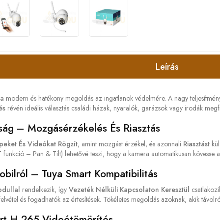
Leírás
ra
modern és hatékony megoldás az ingatlanok védelmére. A nagy teljesítmé
és
révén ideális választás családi házak, nyaralók, garázsok vagy irodák megf
nság – Mozgásérzékelés És Riasztás
peket És Videókat Rögzít
, amint mozgást érzékel, és azonnali
Riasztást
kül
 funkció – Pan & Tilt) lehetővé teszi, hogy a kamera automatikusan kövesse az
obilról – Tuya Smart Kompatibilitás
odullal
rendelkezik, így
Vezeték Nélküli Kapcsolaton Keresztül
csatlakozi
 felvétel és fogadhatók az értesítések. Tökéletes megoldás azoknak, akik távolró
rt H.265 Videótömörítés