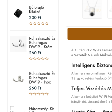
Bútorajtó
Ütköző
200 Ft
Ruhaakasztó És
Ruhafogas
DW19 - Króm
A
Kültéri PTZ Wi-Fi Kame
260 Ft
a
Vezeték Nélküli Működ
Intelligens Bizto
Ruhaakasztó És
A kamera automatikusan
Ké
Ruhafogas
Tárgykövetési Funkció
(PT
DW19 - Inox
Teljes Vezérlés M
260 Ft
A kamera beépített
Wi-Fi M
irányítható, visszanézhető a
Háromszög Kis
Tiszta Kép – Sma