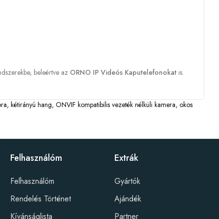
dszerekbe, beleértve az
ORNO IP Videós Kaputelefonokat
is.
era
,
kétirányú hang
,
ONVIF kompatibilis vezeték nélküli kamera
,
okos
Felhasználóm
Extrák
Felhasználóm
Gyártók
Rendelés Történet
Ajándék
Kívánságlista
Partner