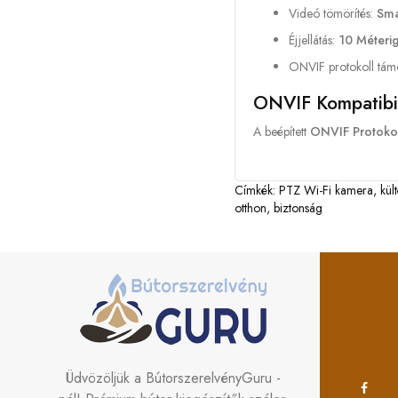
Videó tömörítés:
Sma
Éjjellátás:
10 Méteri
ONVIF protokoll tám
ONVIF Kompatibil
A beépített
ONVIF Protoko
Címkék:
PTZ Wi-Fi kamera
,
kül
otthon
,
biztonság
Üdvözöljük a BútorszerelvényGuru -