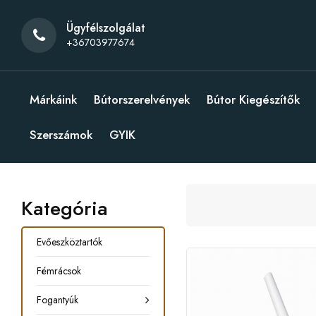
Ügyfélszolgálat
+36703977674
Márkáink
Bútorszerelvények
Bútor Kiegészítők
Szerszámok
GYIK
Kategória
Evőeszköztartók
Fémrácsok
Fogantyúk