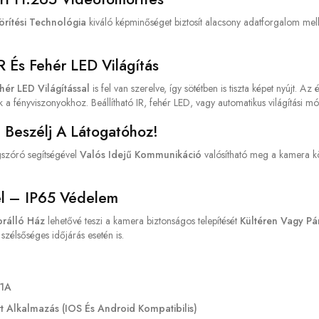
rítési Technológia
kiváló képminőséget biztosít alacsony adatforgalom mellet
R És Fehér LED Világítás
hér LED Világítással
is fel van szerelve, így sötétben is tiszta képet nyújt. Az 
a fényviszonyokhoz. Beállítható IR, fehér LED, vagy automatikus világítási mó
 Beszélj A Látogatóhoz!
gszóró segítségével
Valós Idejű Kommunikáció
valósítható meg a kamera kö
tel – IP65 Védelem
orálló Ház
lehetővé teszi a kamera biztonságos telepítését
Kültéren Vagy Pá
élsőséges időjárás esetén is.
 1A
t Alkalmazás (iOS És Android Kompatibilis)