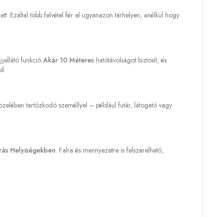
t. Ezáltal több felvétel fér el ugyanazon tárhelyen, anélkül hogy
éjjellátó funkció
Akár 10 Méteres
hatótávolságot biztosít, és
d.
zelében tartózkodó személlyel – például futár, látogató vagy
rás Helyiségekben
. Falra és mennyezetre is felszerelhető,