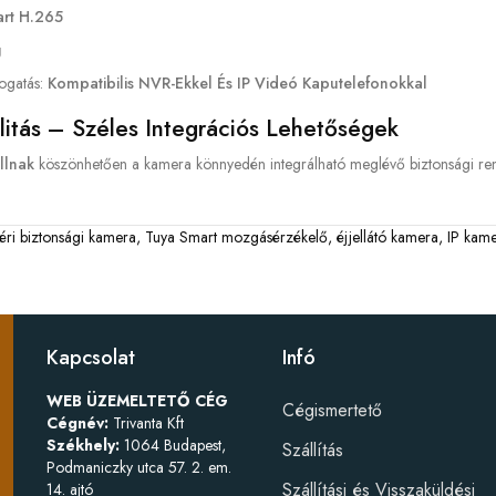
rt H.265
g
ogatás:
Kompatibilis NVR-Ekkel És IP Videó Kaputelefonokkal
itás – Széles Integrációs Lehetőségek
llnak
köszönhetően a kamera könnyedén integrálható meglévő biztonsági ren
téri biztonsági kamera
,
Tuya Smart mozgásérzékelő
,
éjjellátó kamera
,
IP kam
Kapcsolat
Infó
WEB ÜZEMELTETŐ CÉG
Cégismertető
Cégnév:
Trivanta Kft
Székhely:
1064 Budapest,
Szállítás
Podmaniczky utca 57. 2. em.
Szállítási és Visszaküldési
14. ajtó