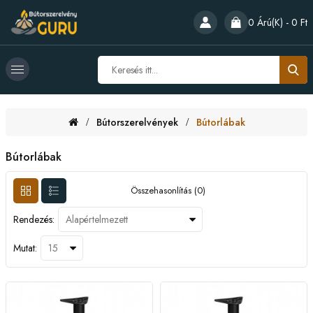
0 Árú(k) - 0 Ft
Bútorszerelvények
Bútorlábak
Bútorlábak
Összehasonlítás (0)
Rendezés:
Mutat: