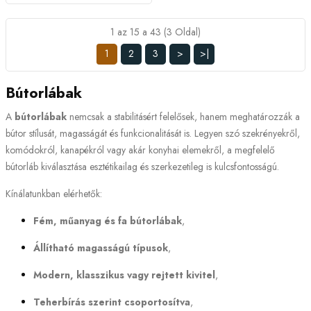
1 az 15 a 43 (3 Oldal)
1
2
3
>
>|
Bútorlábak
A
bútorlábak
nemcsak a stabilitásért felelősek, hanem meghatározzák a
bútor stílusát, magasságát és funkcionalitását is. Legyen szó szekrényekről,
komódokról, kanapékról vagy akár konyhai elemekről, a megfelelő
bútorláb kiválasztása esztétikailag és szerkezetileg is kulcsfontosságú.
Kínálatunkban elérhetők:
Fém, műanyag és fa bútorlábak
,
Állítható magasságú típusok
,
Modern, klasszikus vagy rejtett kivitel
,
Teherbírás szerint csoportosítva
,