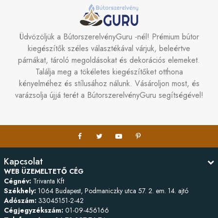
Üdvözöljük a BútorszerelvényGuru -nél! Prémium bútor
kiegészítők széles választékával várjuk, beleértve
párnákat, tároló megoldásokat és dekorációs elemeket.
Találja meg a tökéletes kiegészítőket otthona
kényelméhez és stílusához nálunk. Vásároljon most, és
varázsolja újjá terét a BútorszerelvényGuru segítségével!
Kapcsolat
WEB ÜZEMELTETŐ CÉG
Cégnév:
Trivanta Kft
Székhely:
1064 Budapest, Podmaniczky utca 57. 2. em. 14. ajtó
Adószám:
33045151-2-42
Cégjegyzékszám:
01-09-456166