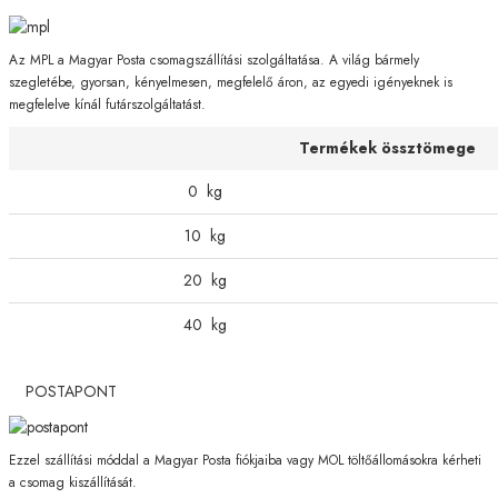
Az MPL a Magyar Posta csomagszállítási szolgáltatása. A világ bármely
szegletébe, gyorsan, kényelmesen, megfelelő áron, az egyedi igényeknek is
megfelelve kínál futárszolgáltatást.
Termékek össztömege
0
kg
10
kg
20
kg
40
kg
POSTAPONT
Ezzel szállítási móddal a Magyar Posta fiókjaiba vagy MOL töltőállomásokra kérheti
a csomag kiszállítását.