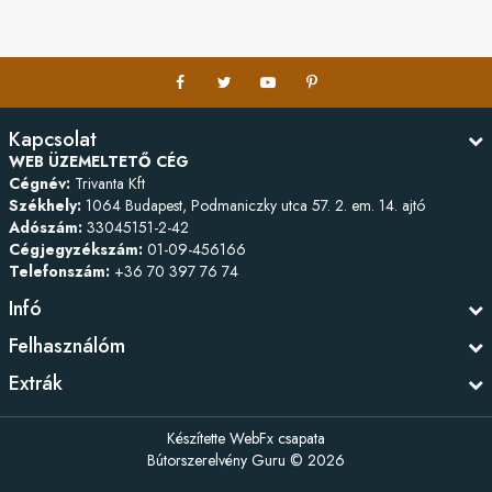
Kapcsolat
WEB ÜZEMELTETŐ CÉG
Cégnév:
Trivanta Kft
Székhely:
1064 Budapest, Podmaniczky utca 57. 2. em. 14. ajtó
Adószám:
33045151-2-42
Cégjegyzékszám:
01-09-456166
Telefonszám:
+36 70 397 76 74
Infó
Felhasználóm
Extrák
Készítette
WebFx csapata
Bútorszerelvény Guru © 2026