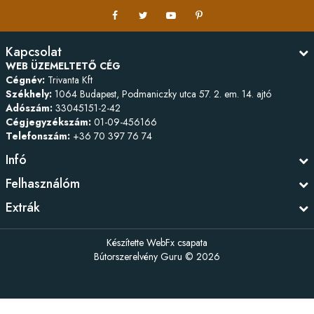
Kapcsolat
WEB ÜZEMELTETŐ CÉG
Cégnév:
Trivanta Kft
Székhely:
1064 Budapest, Podmaniczky utca 57. 2. em. 14. ajtó
Adószám:
33045151-2-42
Cégjegyzékszám:
01-09-456166
Telefonszám:
+36 70 397 76 74
Infó
Felhasználóm
Extrák
Készítette
WebFx csapata
Bútorszerelvény Guru © 2026