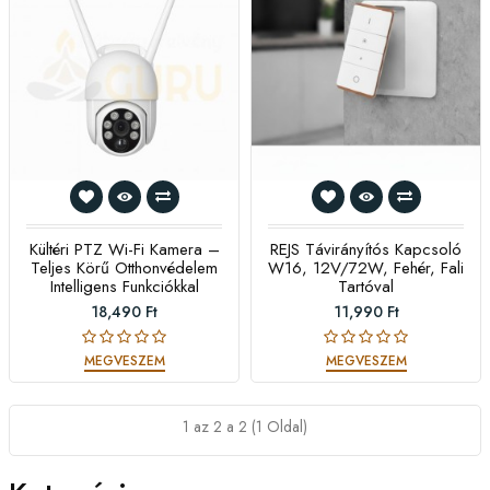
Kültéri PTZ Wi-Fi Kamera –
REJS Távirányítós Kapcsoló
Teljes Körű Otthonvédelem
W16, 12V/72W, Fehér, Fali
Intelligens Funkciókkal
Tartóval
18,490 Ft
11,990 Ft
MEGVESZEM
MEGVESZEM
1 az 2 a 2 (1 Oldal)