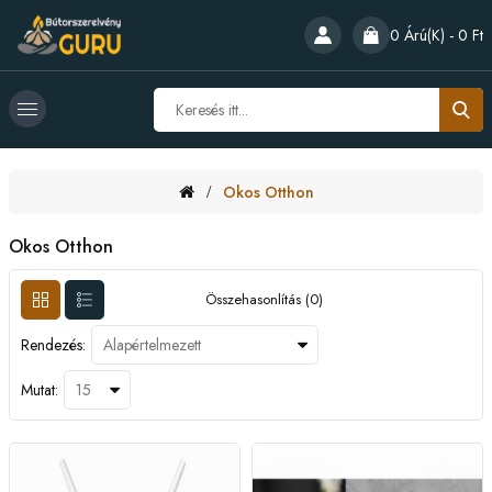
0 Árú(k) - 0 Ft
Okos Otthon
Okos Otthon
Összehasonlítás (0)
Rendezés:
Mutat: