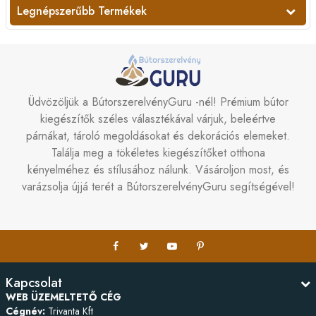
Legnépszerűbb Termékek
Üdvözöljük a BútorszerelvényGuru -nél! Prémium bútor
kiegészítők széles választékával várjuk, beleértve
párnákat, tároló megoldásokat és dekorációs elemeket.
Találja meg a tökéletes kiegészítőket otthona
kényelméhez és stílusához nálunk. Vásároljon most, és
varázsolja újjá terét a BútorszerelvényGuru segítségével!
Kapcsolat
WEB ÜZEMELTETŐ CÉG
Cégnév:
Trivanta Kft