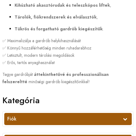
Kihúzható akasztórudak és teleszkópos liftek
,
Tárolók, fiókrendszerek és elválasztók
,
Tükrös és forgatható gardrób kiegészítők
.
✅ Maximalizálja a gardrób helykihasználását
✅ Könnyű hozzáférhetőség minden ruhadarabhoz
✅ Letisztult, modern tárolási megoldások
✅ Erős, tartós anyaghasználat
Tegye gardróbját
áttekinthetővé és professzionálisan
felszereltté
minőségi gardrób kiegészítőinkkel!
Kategória
Fiók