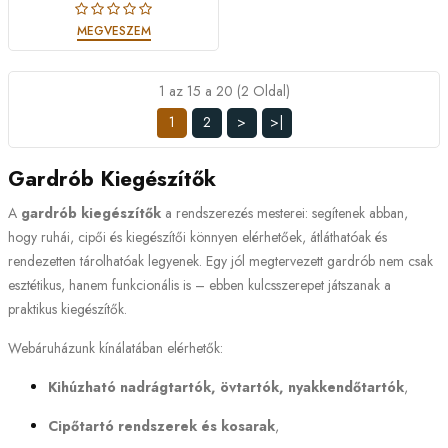
MEGVESZEM
1 az 15 a 20 (2 Oldal)
1
2
>
>|
Gardrób Kiegészítők
A
gardrób kiegészítők
a rendszerezés mesterei: segítenek abban,
hogy ruhái, cipői és kiegészítői könnyen elérhetőek, átláthatóak és
rendezetten tárolhatóak legyenek. Egy jól megtervezett gardrób nem csak
esztétikus, hanem funkcionális is – ebben kulcsszerepet játszanak a
praktikus kiegészítők.
Webáruházunk kínálatában elérhetők:
Kihúzható nadrágtartók, övtartók, nyakkendőtartók
,
Cipőtartó rendszerek és kosarak
,