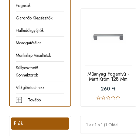
Fogasok
Gardrób Kiegészítők
Hulladékgyűjtők
Mosogatótálca
Munkalap Vasaltatok
Süllyeszthető
Műanyag Fogantyú -
Konnektorok
Matt Króm 128 Mm
Világítástechnika
260 Ft
További
Fiók
1 az 1 a 1 (1 Oldal)