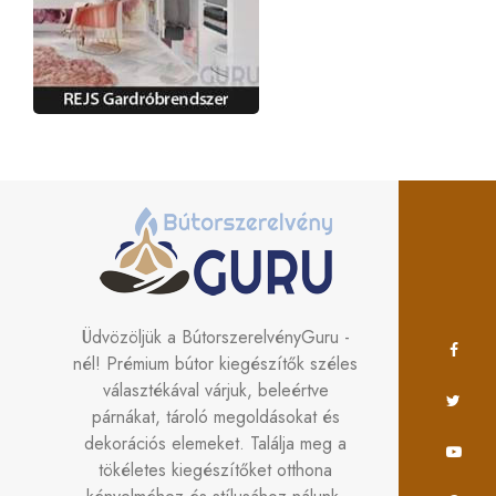
Üdvözöljük a BútorszerelvényGuru -
nél! Prémium bútor kiegészítők széles
választékával várjuk, beleértve
párnákat, tároló megoldásokat és
dekorációs elemeket. Találja meg a
tökéletes kiegészítőket otthona