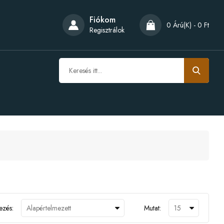
Fiókom
0 Árú(k) - 0 Ft
Regisztrálok
ezés:
Mutat: