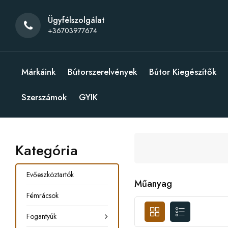
Ügyfélszolgálat
+36703977674
Márkáink
Bútorszerelvények
Bútor Kiegészítők
Szerszámok
GYIK
Kategória
Evőeszköztartók
Műanyag
Fémrácsok
Fogantyúk