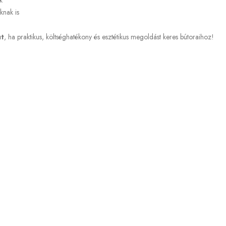
k
knak is
t
, ha praktikus, költséghatékony és esztétikus megoldást keres bútoraihoz!