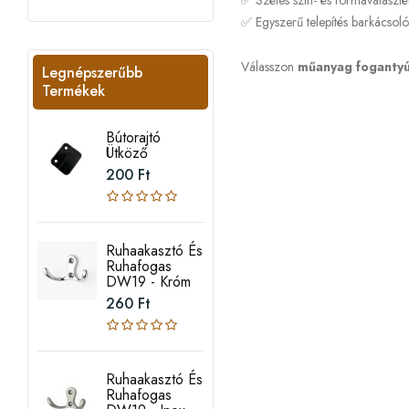
✅ Széles szín- és formaválaszté
✅ Egyszerű telepítés barkácsoló
Válasszon
műanyag fogantyú
Legnépszerűbb
Termékek
Bútorajtó
Ütköző
200 Ft
Ruhaakasztó És
Ruhafogas
DW19 - Króm
260 Ft
Ruhaakasztó És
Ruhafogas