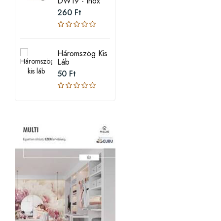
DW19 - Inox
260 Ft
Háromszög Kis
Láb
50 Ft