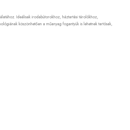
atához. Ideálisak irodabútorokhoz, háztartási tárolókhoz,
ológiának köszönhetően a műanyag fogantyúk is lehetnek tartósak,