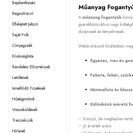
Bejelentkezés
Műanyag Foganty
Regisztráció
A
műanyag fogantyúk
könnyű
Elfelejtett Jelszó
gyerekbútorokhoz vagy költségh
dizájnosak és kényelmesek.
Saját Fiók
Címjegyzék
Webáruházunk kínálatában megt
Kívánságlista
Egyenes, íves és go
Rendelési Előzmények
Fekete, fehér, szürk
Letöltések
Ismétlődő Fizetések
Minimalista és klassz
Hűségpontok
Különböző méretű fur
Visszaküldések
✅ Könnyű, de meglepően tartó
Tranzakciók
✅ Jó ár-érték arány
Hírlevél