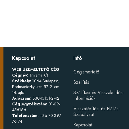
Kapcsolat
Infó
WEB ÜZEMELTETŐ CÉG
Cégismertető
Cégnév:
Trivanta Kft
Székhely:
1064 Budapest,
Szállítás
Podmaniczky utca 57. 2. em.
Szállítási és Visszaküldési
14. ajtó
Információk
Adószám:
33045151-2-42
Cégjegyzékszám:
01-09-
Visszatérítési és Elállási
456166
Szabályzat
Telefonszám:
+36 70 397
76 74
Kapcsolat