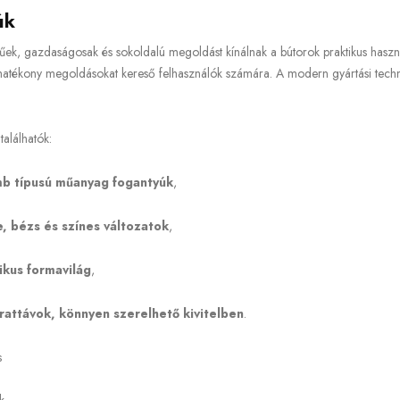
úk
ek, gazdaságosak és sokoldalú megoldást kínálnak a bútorok praktikus használ
atékony megoldásokat kereső felhasználók számára. A modern gyártási techn
alálhatók:
mb típusú műanyag fogantyúk
,
e, bézs és színes változatok
,
ikus formavilág
,
attávok, könnyen szerelhető kivitelben
.
s