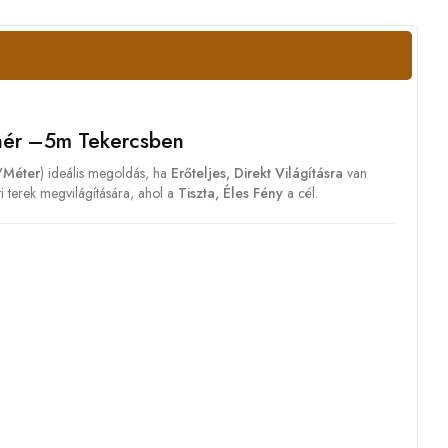
hér –5m Tekercsben
méter
) ideális megoldás, ha
Erőteljes, Direkt Világításra
van
 terek megvilágítására, ahol a
Tiszta, Éles Fény
a cél.