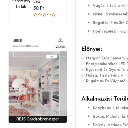
Láb
Vágás:
3 LED-enként
50 Ft
Kivitel:
5 méteres tek
Rögzítés:
Erős
3M Ö
Hőelvezetés:
Haszná
Előnyei:
✅
Nagyon Erős Fényerő
–
✅
Energiatakarékos LED 
✅
Egyszerű És Gyors Tel
✅
Hideg, Tiszta Fény
– mod
✅
Rugalmas És Vágható
–
Alkalmazási Terül
Konyhapult, Munkaf
Irodai, Műhely- És Ü
Polcok, Vitrinek Er