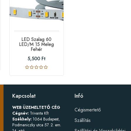
LED Szalag 60
LED/m 15 Meleg
Fehér
5,500 Ft
Kapcsolat
Infó
WEB ÜZEMELTETŐ CÉG
Cégismertető
Cégnév:
Trivanta Kft
Székhely:
1064 Budapest,
Szállítás
Podmaniczky utca 57. 2. em.
Szállítási és Visszaküldési
14. ajtó