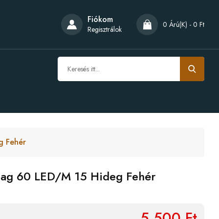
Fiókom
0 Árú(k) - 0 Ft
Regisztrálok
g Fehér
lag 60 LED/m 15 Hideg Fehér
5,500 Ft