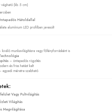
 vágható (kb. 5 cm)
ercsben
ntapadós Hátoldallal
lata alumínium LED profilban javasolt
 kiváló munkavilágításra vagy főfényforrásként is
Technológia
epítés
– öntapadós rögzítés
ern és friss hatást kelt
 egyedi méretre szabható
etek:
elület Vagy Pultvilágítás
zleti Világítás
ős Megvilágítása