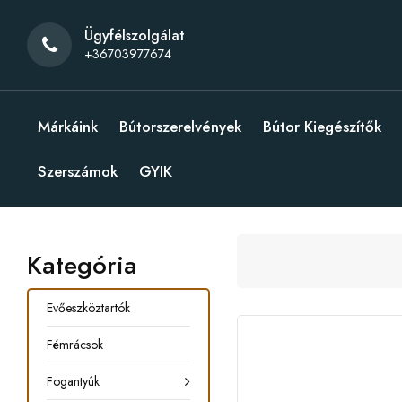
Ügyfélszolgálat
+36703977674
Márkáink
Bútorszerelvények
Bútor Kiegészítők
Szerszámok
GYIK
Kategória
Evőeszköztartók
Fémrácsok
Fogantyúk