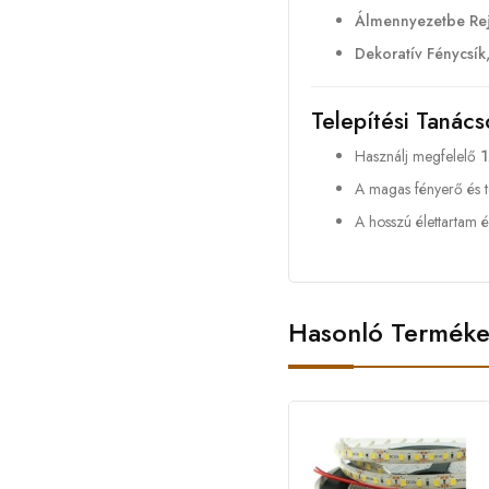
Álmennyezetbe Rejt
Dekoratív Fénycsík
Telepítési Tanács
Használj megfelelő
1
A magas fényerő és t
A hosszú élettartam 
Hasonló Termék