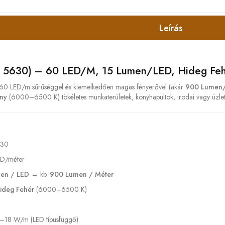
Leírás
 5630) – 60 LED/m, 15 Lumen/LED, Hideg Fe
60 LED/m sűrűséggel és kiemelkedően magas fényerővel (akár
900 Lumen/
ny
(6000–6500 K) tökéletes munkaterületek, konyhapultok, irodai vagy üzleti
30
D/méter
en / LED
→ kb.
900 Lumen / Méter
ideg Fehér
(6000–6500 K)
4–18 W/m (LED típusfüggő)