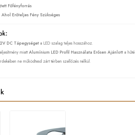
ett Főfényforrás
, Ahol Erőteljes Fény Szükséges
ok:
2V DC Tápegységet
a LED szalag teljes hosszához.
eljesítmény miatt
Alumínium LED Profil Használata Erősen Ajánlott
a hűté
érdekében ne működtesd zárt térben szellőzés nélkül.
ek