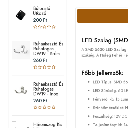
Bútorajtó
Ütköző
200 Ft
LED Szalag (SMD
Ruhaakasztó És
Ruhafogas
A
SMD 5630 LED Szalag
DW19 - Króm
szükség. A
Hideg Fehér Fé
260 Ft
Főbb Jellemzők:
LED Típus:
SMD 56
Ruhaakasztó És
Ruhafogas
LED Sűrűség:
60 LE
DW19 - Inox
Fényerő:
kb.
15 Lum
260 Ft
Színhőmérséklet:
H
Feszültség:
12V DC
Háromszög Kis
Teljesítmény:
kb. 1