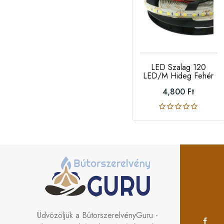
LED Szalag 120
LED/m Hideg Fehér
4,800 Ft
Üdvözöljük a BútorszerelvényGuru -