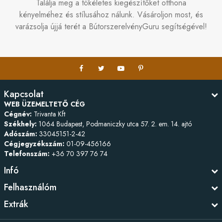
Találja meg a tökéletes kiegészítőket otthona
kényelméhez és stílusához nálunk. Vásároljon most, és
varázsolja újjá terét a BútorszerelvényGuru segítségével!
Kapcsolat
WEB ÜZEMELTETŐ CÉG
Cégnév:
Trivanta Kft
Székhely:
1064 Budapest, Podmaniczky utca 57. 2. em. 14. ajtó
Adószám:
33045151-2-42
Cégjegyzékszám:
01-09-456166
Telefonszám:
+36 70 397 76 74
Infó
Felhasználóm
Extrák