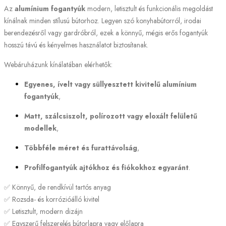
Az
alumínium fogantyúk
modern, letisztult és funkcionális megoldást
kínálnak minden stílusú bútorhoz. Legyen szó konyhabútorról, irodai
berendezésről vagy gardróbról, ezek a könnyű, mégis erős fogantyúk
hosszú távú és kényelmes használatot biztosítanak.
Webáruházunk kínálatában elérhetők:
Egyenes, ívelt vagy süllyesztett kivitelű alumínium
fogantyúk
,
Matt, szálcsiszolt, polírozott vagy eloxált felületű
modellek
,
Többféle méret és furattávolság
,
Profilfogantyúk ajtókhoz és fiókokhoz egyaránt
.
✅ Könnyű, de rendkívül tartós anyag
✅ Rozsda- és korrózióálló kivitel
✅ Letisztult, modern dizájn
✅ Egyszerű felszerelés bútorlapra vagy előlapra