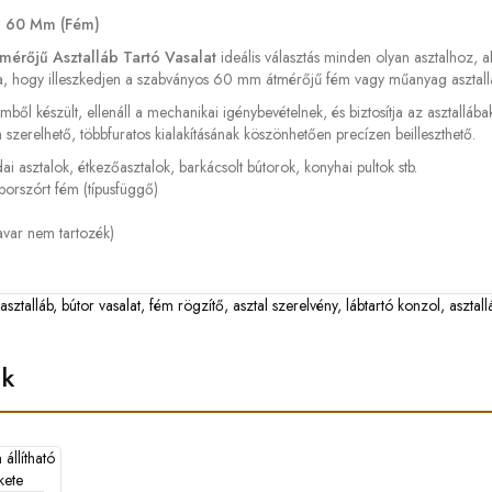
 – 60 Mm (fém)
érőjű Asztalláb Tartó Vasalat
ideális választás minden olyan asztalhoz, ah
kítva, hogy illeszkedjen a szabványos 60 mm átmérőjű fém vagy műanyag asztal
ből készült, ellenáll a mechanikai igénybevételnek, és biztosítja az asztallábak
szerelhető, többfuratos kialakításának köszönhetően precízen beilleszthető.
ai asztalok, étkezőasztalok, barkácsolt bútorok, konyhai pultok stb.
porszórt fém (típusfüggő)
var nem tartozék)
sztalláb
,
bútor vasalat
,
fém rögzítő
,
asztal szerelvény
,
lábtartó konzol
,
asztall
ek