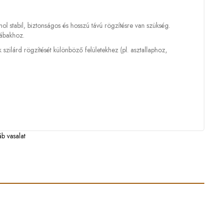
ol stabil, biztonságos és hosszú távú rögzítésre van szükség.
lábakhoz.
 szilárd rögzítését különböző felületekhez (pl. asztallaphoz,
áb vasalat