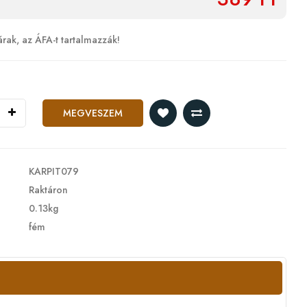
árak, az ÁFA-t tartalmazzák!
MEGVESZEM
KARPIT079
Raktáron
0.13kg
fém