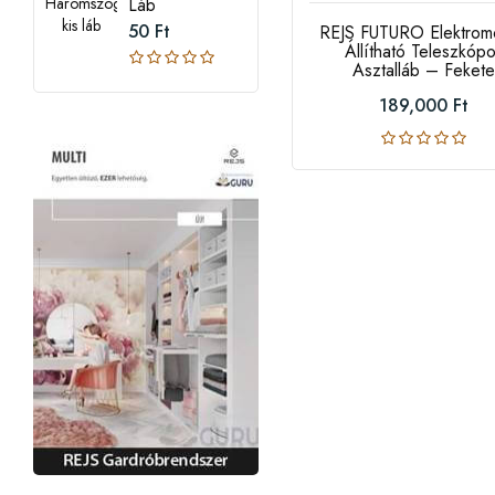
Láb
50 Ft
REJS FUTURO Elektrom
Állítható Teleszkóp
Asztalláb – Feket
189,000 Ft