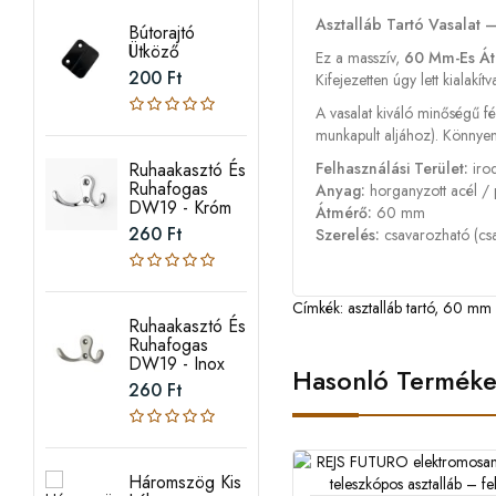
Asztalláb Tartó Vasalat
Bútorajtó
Ütköző
Ez a masszív,
60 Mm-Es Átm
200 Ft
Kifejezetten úgy lett kiala
A vasalat kiváló minőségű fém
munkapult aljához). Könnyen 
Ruhaakasztó És
Felhasználási Terület:
irod
Ruhafogas
Anyag:
horganyzott acél / 
DW19 - Króm
Átmérő:
60 mm
260 Ft
Szerelés:
csavarozható (csa
Címkék:
asztalláb tartó
,
60 mm a
Ruhaakasztó És
Ruhafogas
DW19 - Inox
Hasonló Termék
260 Ft
Háromszög Kis