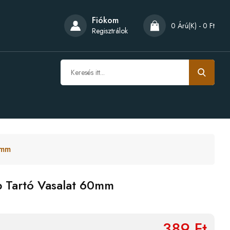
Fiókom
0 Árú(k) - 0 Ft
Regisztrálok
0mm
b Tartó Vasalat 60mm
389 Ft