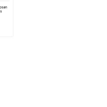
osan
os
e