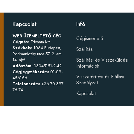
Kapcsolat
Infó
WEB ÜZEMELTETŐ CÉG
Cégismertető
Cégnév:
Trivanta Kft
Székhely:
1064 Budapest,
Szállítás
Podmaniczky utca 57. 2. em.
Szállítási és Visszaküldési
14. ajtó
Információk
Adószám:
33045151-2-42
Cégjegyzékszám:
01-09-
Visszatérítési és Elállási
456166
Szabályzat
Telefonszám:
+36 70 397
76 74
Kapcsolat
Készítette
W
Bútorszerelv