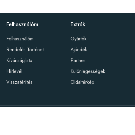
Felhasználóm
Extrák
Felhasználóm
Gyártók
Rendelés Történet
Ajándék
Kívánságlista
Partner
Hírlevél
Különlegességek
Visszatérítés
Oldaltérkép
ebFx csapata
ény Guru © 2026