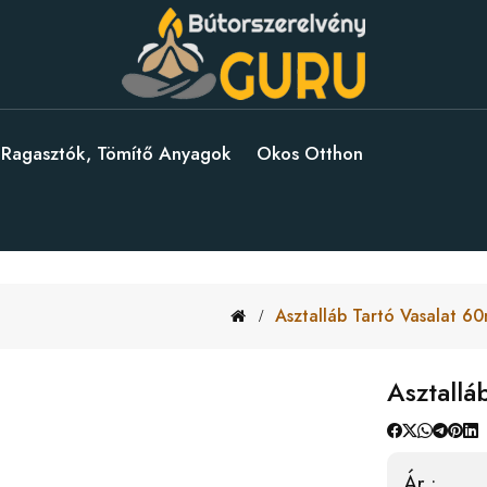
Ragasztók, Tömítő Anyagok
Okos Otthon
Asztalláb Tartó Vasalat 6
Asztallá
Ár :