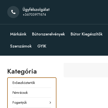
Ügyfélszolgálat
+36703977674
Márkáink
Bútorszerelvények
Bútor Kiegészítők
Szerszámok
GYIK
Kategória
Evőeszköztartók
Fémrácsok
Fogantyúk