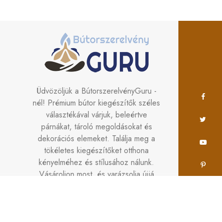
Üdvözöljük a BútorszerelvényGuru -
nél! Prémium bútor kiegészítők széles
választékával várjuk, beleértve
párnákat, tároló megoldásokat és
dekorációs elemeket. Találja meg a
tökéletes kiegészítőket otthona
kényelméhez és stílusához nálunk.
Vásároljon most, és varázsolja újjá
terét a
BútorszerelvényGuru segítségével!