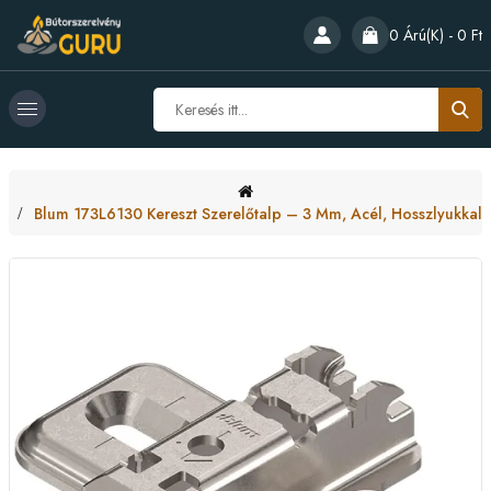
0 Árú(k) - 0 Ft
Blum 173L6130 Kereszt Szerelőtalp – 3 Mm, Acél, Hosszlyukkal