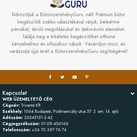
Üdvözöljük a BútorszerelvényGuru -nél! Prémium bútor
kiegészítők széles választékával várjuk, beleértve
párnákat, tároló megoldásokat és dekorációs elemeket.
Találja meg a tökéletes kiegészítőket otthona
kényelméhez és stílusához nálunk. Vásároljon most, és
varázsolja újjá terét a BútorszerelvényGuru segítségével!
Kapcsolat
WEB ÜZEMELTETŐ CÉG
Cégnév:
Trivanta Kft
Székhely:
1064 Budapest, Podmaniczky utca 57. 2. em. 14. ajtó
Adószám:
33045151-2-42
Cégjegyzékszám:
01-09-456166
Telefonszám:
+36 70 397 76 74