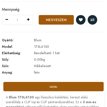
Mennyiség
MEGVESZEM
Gyártó:
Blum
Model:
173L6130
Elérhetőség:
Rendelhető 1 hét
Súly:
0.00kg
Szín:
Nikkelezett
Anyag:
fém
Leírás
A
Blum 173L6130
egy klasszikus kialakítású, kereszt alakú
szerelőtalp a CLIP top és CLIP pántrendszerekhez. Ez a
3 mm-es
magasítású
változat nélkülözhetetlen olyan szerelési szituációkban,