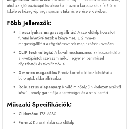
ahol az ajtó pozícióját távolabb kell hozni a korpusz oldalfalától a
tökéletes hézagkép vagy speciális takarás elérése érdekében.
Főbb Jellemzők:
Hosszlyukas magasságállítás:
A szerelőtalp hosszított
furatai lehetővé teszik a kényelmes, ± 2 mm-es
magasságállítást a rögzítőcsavarok meglazítását követően.
CLIP technológia:
A bevált mechanizmusnak köszönhetően
a kivetőpántok szerszám nélkül, egyetlen pattintással
rögzíthetők és távolíthatók el.
3 mm-es magasítás:
Precíz korrekciót tesz lehetővé a
bútorajtók síkba állításakor.
Robusztus alapanyag:
Kiváló minőségű nikkelezett acélból
készül, amely garantálja a tartósságot és a stabil tartást.
Műszaki Specifikációk:
Cikkszám:
173L6130
Forma:
Kereszt alakú szerelőtalp