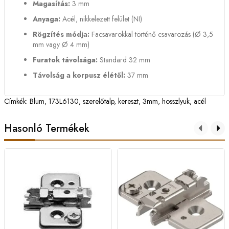
Magasítás:
3 mm
Anyaga:
Acél, nikkelezett felület (NI)
Rögzítés módja:
Facsavarokkal történő csavarozás (Ø 3,5
mm vagy Ø 4 mm)
Furatok távolsága:
Standard 32 mm
Távolság a korpusz élétől:
37 mm
Címkék:
Blum
,
173L6130
,
szerelőtalp
,
kereszt
,
3mm
,
hosszlyuk
,
acél
Hasonló Termékek