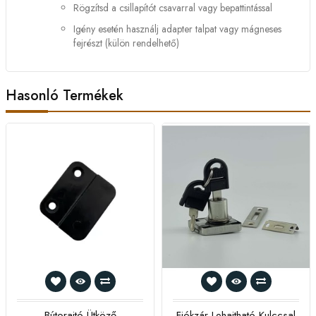
Rögzítsd a csillapítót csavarral vagy bepattintással
Igény esetén használj adapter talpat vagy mágneses
fejrészt (külön rendelhető)
Hasonló Termékek
Bútorajtó Ütköző
Fiókzár Lehajtható Kulccsal