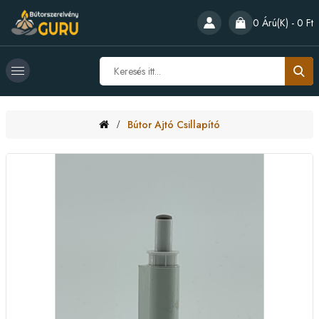
0 Árú(k) - 0 Ft
Bútor Ajtó Csillapító