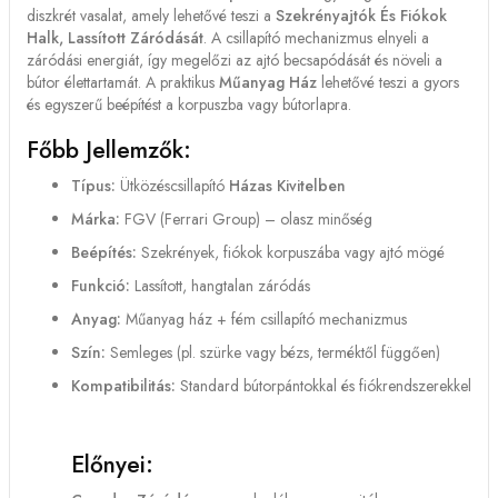
diszkrét vasalat, amely lehetővé teszi a
Szekrényajtók És Fiókok
Halk, Lassított Záródását
. A csillapító mechanizmus elnyeli a
záródási energiát, így megelőzi az ajtó becsapódását és növeli a
bútor élettartamát. A praktikus
Műanyag Ház
lehetővé teszi a gyors
és egyszerű beépítést a korpuszba vagy bútorlapra.
Főbb Jellemzők:
Típus:
Ütközéscsillapító
Házas Kivitelben
Márka:
FGV (Ferrari Group) – olasz minőség
Beépítés:
Szekrények, fiókok korpuszába vagy ajtó mögé
Funkció:
Lassított, hangtalan záródás
Anyag:
Műanyag ház + fém csillapító mechanizmus
Szín:
Semleges (pl. szürke vagy bézs, terméktől függően)
Kompatibilitás:
Standard bútorpántokkal és fiókrendszerekkel
Előnyei: