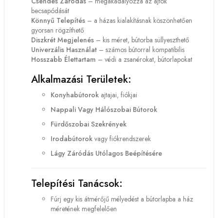
Csendes Záródás
– megakadályozza az ajtók
becsapódását
Könnyű Telepítés
– a házas kialakításnak köszönhetően
gyorsan rögzíthető
Diszkrét Megjelenés
– kis méret, bútorba süllyeszthető
Univerzális Használat
– számos bútorral kompatibilis
Hosszabb Élettartam
– védi a zsanérokat, bútorlapokat
Alkalmazási Területek:
Konyhabútorok
ajtajai, fiókjai
Nappali Vagy Hálószobai Bútorok
Fürdőszobai Szekrények
Irodabútorok
vagy fiókrendszerek
Lágy Záródás Utólagos Beépítésére
Telepítési Tanácsok:
Fúrj egy kis átmérőjű mélyedést a bútorlapba a ház
méretének megfelelően