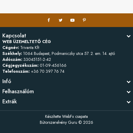
Kapcsolat
WEB ÜZEMELTETŐ CÉG
Cégnév:
Trivanta Kft
Székhely:
1064 Budapest, Podmaniczky utca 57. 2. em. 14. ajtó
Adószám:
33045151-2-42
Cégjegyzékszám:
01-09-456166
Telefonszám:
+36 70 397 76 74
Infó
Felhasználóm
Extrák
Készítette
WebFx csapata
Bútorszerelvény Guru © 2026