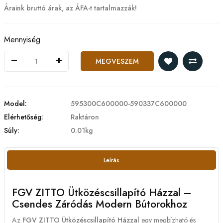
Áraink bruttó árak, az ÁFA-t tartalmazzák!
Mennyiség
MEGVESZEM
Model:
595300C600000-590337C600000
Elérhetőség:
Raktáron
Súly:
0.01kg
Leírás
FGV ZITTO Ütközéscsillapító Házzal –
Csendes Záródás Modern Bútorokhoz
Az
FGV ZITTO Ütközéscsillapító Házzal
egy megbízható és