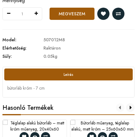
Mennyiség
MEGVESZEM
Model:
507012M8
Elérhetőség:
Raktáron
Súly:
0.05kg
Leírás
bútorláb króm - 7 cm
Hasonló Termékek