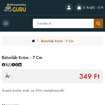
0 Árú(k) - 0 Ft
Bútorláb Króm - 7 Cm
Bútorláb Króm - 7 Cm
349 Ft
Ár :
Áraink bruttó árak, az ÁFA-t tartalmazzák!