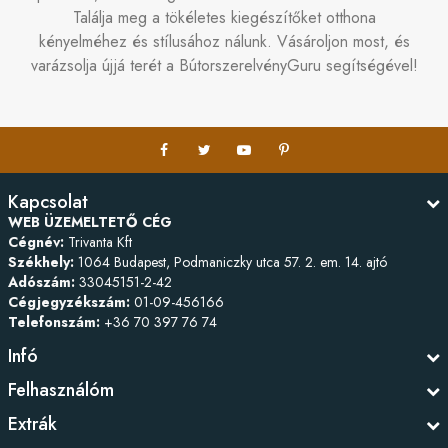
Találja meg a tökéletes kiegészítőket otthona
kényelméhez és stílusához nálunk. Vásároljon most, és
varázsolja újjá terét a BútorszerelvényGuru segítségével!
Kapcsolat
WEB ÜZEMELTETŐ CÉG
Cégnév:
Trivanta Kft
Székhely:
1064 Budapest, Podmaniczky utca 57. 2. em. 14. ajtó
Adószám:
33045151-2-42
Cégjegyzékszám:
01-09-456166
Telefonszám:
+36 70 397 76 74
Infó
Felhasználóm
Extrák