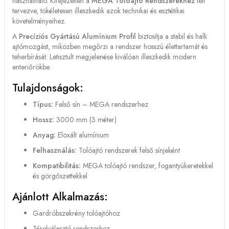
használható. Kifejezetten a
MEGA Tolóajtó Rendszerekhez
lett
tervezve, tökéletesen illeszkedik azok technikai és esztétikai
követelményeihez.
A
Precíziós Gyártású Alumínium Profil
biztosítja a stabil és halk
ajtómozgást, miközben megőrzi a rendszer hosszú élettartamát és
teherbírását. Letisztult megjelenése kiválóan illeszkedik modern
enteriőrökbe.
Tulajdonságok:
Típus:
Felső sín – MEGA rendszerhez
Hossz:
3000 mm (3 méter)
Anyag:
Eloxált alumínium
Felhasználás:
Tolóajtó rendszerek felső sínjeként
Kompatibilitás:
MEGA tolóajtó rendszer, fogantyúkeretekkel
és görgőszettekkel
Ajánlott Alkalmazás:
Gardróbszekrény tolóajtóhoz
Térelválasztó rendszerhez