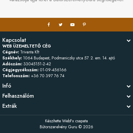
Kapcsolat
WEB ÜZEMELTETŐ CÉG
Cégnév:
Trivanta Kft
Székhely:
1064 Budapest, Podmaniczky utca 57. 2. em. 14. ajtó
Adószám:
33045151-2-42
Cégjegyzékszám:
01-09-456166
Telefonszám:
+36 70 397 76 74
Infó
Felhasználóm
Extrák
Készítette
WebFx csapata
Bútorszerelvény Guru © 2026