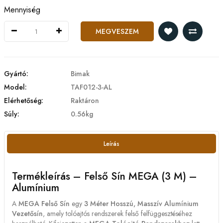
Mennyiség
MEGVESZEM
Gyártó:
Bimak
Model:
TAF012-3-AL
Elérhetőség:
Raktáron
Súly:
0.56kg
Leírás
Termékleírás – Felső Sín MEGA (3 M) –
Alumínium
A
MEGA Felső Sín
egy
3 Méter Hosszú, Masszív Alumínium
Vezetősín
, amely tolóajtós rendszerek felső felfüggesztéséhez