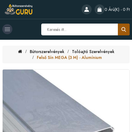
0 Árú(k) - 0 Ft
Bútorszerelvények
Tolóajtó Szerelvények
Felső Sín MEGA (3 M) - Alumínium