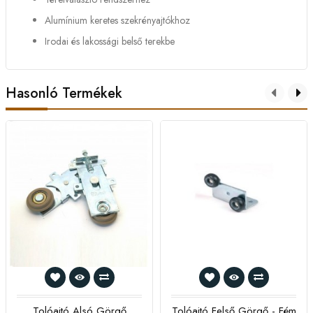
Alumínium keretes szekrényajtókhoz
Irodai és lakossági belső terekbe
Hasonló Termékek
Tolóajtó Alsó Görgő
Tolóajtó Felső Görgő - Fém