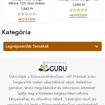
MEGA TDS Alsó Sínhez
1,490 Ft
1,542 Ft
MEGVESZEM
MEGVESZEM
Kategória
Legnépszerűbb Termékek
Üdvözöljük a BútorszerelvényGuru -nél! Prémium bútor
kiegészítők széles választékával várjuk, beleértve
párnákat, tároló megoldásokat és dekorációs elemeket.
Találja meg a tökéletes kiegészítőket otthona
kényelméhez és stílusához nálunk. Vásároljon most, és
varázsolja újjá terét a BútorszerelvényGuru segítségével!