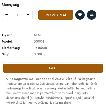
Mennyiség
MEGVESZEM
Gyártó:
ATM
Model:
D3004
Elérhetőség:
Raktáron
Súly:
0.00kg
Leírás
A
Fa Ragasztó
D3
Technobond 280 G Vízálló Fa Ragasztó
megbízható választás az épületasztalos iparban, ahol erős, tartós és
nedvességálló kötésekre van szükség. Ideális beltéri felhasználásra,
ahol időszakosan magas páratartalom vagy rövid ideig tartó
vízbehatás lép fel (pl. konyha, fürdőszoba, lépcsők, ajtók, ablakok).
Mérsékelt kültéri igénybevételnél is alkalmazható.