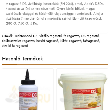
A ragasztó D3 vízállósági besorolású (EN 204), amely Additív D3D4
használatával D4 szintre növelhető. Gyors kötési idővel, magas
szakítószilárdsággal és késkímélő tulajdonsággal rendelkezik. A teljes
vízállóság 7 nap után éri el a maximális szintet. Elérhető kiszerelések:
280 G, 750 G, 5 Kg
.
Címkék:
Technobond D3
,
vízálló ragasztó
,
fa ragasztó
,
D3 ragasztó
,
épületasztalos ragasztó
,
beltéri ragasztó
,
kültéri ragasztó
,
fafragasztó
,
vízálló fa ragasztó
Hasonló Termékek