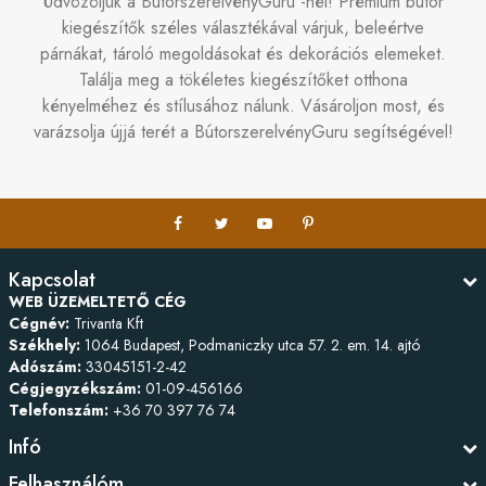
Üdvözöljük a BútorszerelvényGuru -nél! Prémium bútor
kiegészítők széles választékával várjuk, beleértve
párnákat, tároló megoldásokat és dekorációs elemeket.
Találja meg a tökéletes kiegészítőket otthona
kényelméhez és stílusához nálunk. Vásároljon most, és
varázsolja újjá terét a BútorszerelvényGuru segítségével!
Kapcsolat
WEB ÜZEMELTETŐ CÉG
Cégnév:
Trivanta Kft
Székhely:
1064 Budapest, Podmaniczky utca 57. 2. em. 14. ajtó
Adószám:
33045151-2-42
Cégjegyzékszám:
01-09-456166
Telefonszám:
+36 70 397 76 74
Infó
Felhasználóm