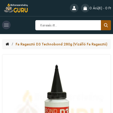
0 Árú(k) - 0 Ft
Fa Ragasztó D3 Technobond 280g (vízálló Fa Ragasztó)