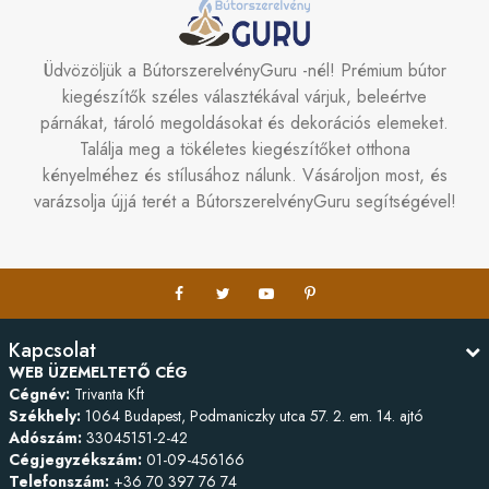
Üdvözöljük a BútorszerelvényGuru -nél! Prémium bútor
kiegészítők széles választékával várjuk, beleértve
párnákat, tároló megoldásokat és dekorációs elemeket.
Találja meg a tökéletes kiegészítőket otthona
kényelméhez és stílusához nálunk. Vásároljon most, és
varázsolja újjá terét a BútorszerelvényGuru segítségével!
Kapcsolat
WEB ÜZEMELTETŐ CÉG
Cégnév:
Trivanta Kft
Székhely:
1064 Budapest, Podmaniczky utca 57. 2. em. 14. ajtó
Adószám:
33045151-2-42
Cégjegyzékszám:
01-09-456166
Telefonszám:
+36 70 397 76 74