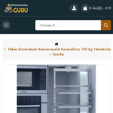
0 Árú(k) - 0 Ft
Fékes Sínrendszer Kamravasalat Kosarakhoz 100 Kg Teherbírás
– Szürke