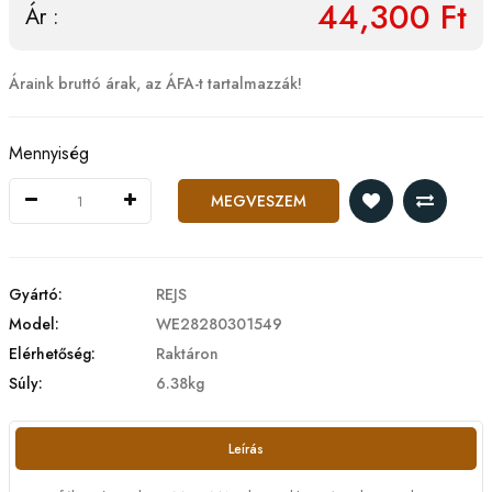
44,300 Ft
Ár :
Áraink bruttó árak, az ÁFA-t tartalmazzák!
Mennyiség
MEGVESZEM
Gyártó:
REJS
Model:
WE28280301549
Elérhetőség:
Raktáron
Súly:
6.38kg
Leírás