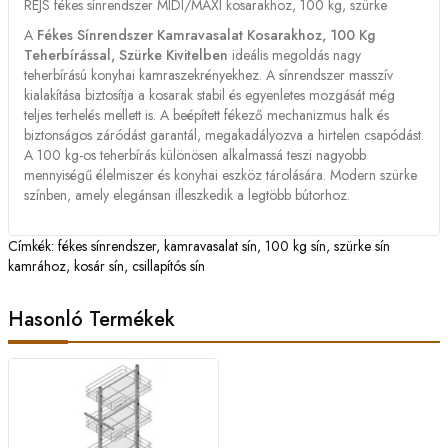
REJS fékes sínrendszer MIDI/MAXI kosarakhoz, 100 kg, szürke
A
Fékes Sínrendszer Kamravasalat Kosarakhoz, 100 Kg
Teherbírással, Szürke Kivitelben
ideális megoldás nagy
teherbírású konyhai kamraszekrényekhez. A sínrendszer masszív
kialakítása biztosítja a kosarak stabil és egyenletes mozgását még
teljes terhelés mellett is. A beépített fékező mechanizmus halk és
biztonságos záródást garantál, megakadályozva a hirtelen csapódást.
A 100 kg-os teherbírás különösen alkalmassá teszi nagyobb
mennyiségű élelmiszer és konyhai eszköz tárolására. Modern szürke
színben, amely elegánsan illeszkedik a legtöbb bútorhoz.
Címkék:
fékes sínrendszer
,
kamravasalat sín
,
100 kg sín
,
szürke sín
kamrához
,
kosár sín
,
csillapítós sín
Hasonló Termékek