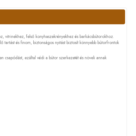
oz, vitrinekhez, felső konyhaszekrényekhez és barkácsbútorokhoz.
 tartást és finom, biztonságos nyitást biztosít könnyebb bútorfrontok
elen csapódást, ezáltal védi a bútor szerkezetét és növeli annak