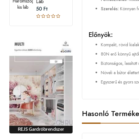
Láb
50 Ft
Szerelés:
Könnyen fe
Előnyök:
Kompakt, rövid kialak
80N erő könnyű ajtók
Biztonságos, lassított 
Növeli a bútor életta
Egyszerű és gyors sz
Hasonló Termék