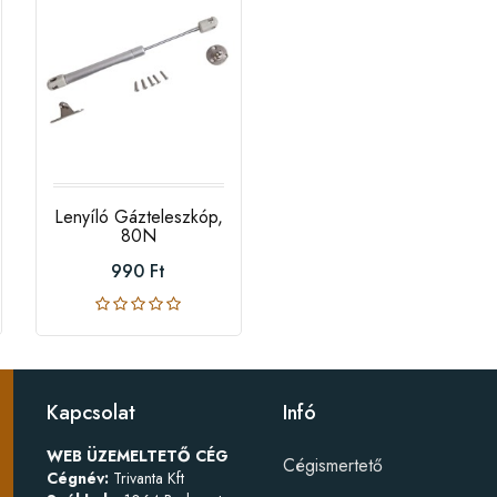
Lenyíló Gázteleszkóp,
80N
990 Ft
Kapcsolat
Infó
WEB ÜZEMELTETŐ CÉG
Cégismertető
Cégnév:
Trivanta Kft