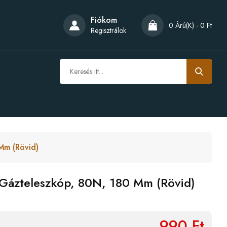
Fiókom
0 Árú(k) - 0 Ft
Regisztrálok
Mm (rövid)
 Gázteleszkóp, 80N, 180 Mm (rövid)
990 Ft