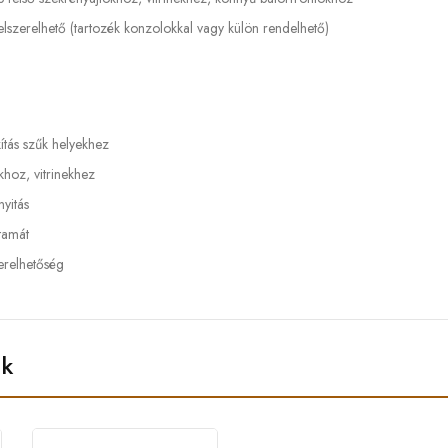
lszerelhető (tartozék konzolokkal vagy külön rendelhető)
ítás szűk helyekhez
hoz, vitrinekhez
nyitás
rtamát
erelhetőség
ek