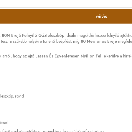
Leírás
80N Erejű Felnyíló Gázteleszkóp
ideális megoldás kisebb felnyíló ajtókh
 teszi a szűkebb helyekre történő beépítést, míg
80 Newtonos Ereje
megfelelő
 arról, hogy az ajtó
Lassan És Egyenletesen Nyíljon Fel
, elkerülve a hirt
leszkóp, rövid
éssel
 felső szekrényajtókhoz, vitrinekhez, könnyű bútorfrontokhoz