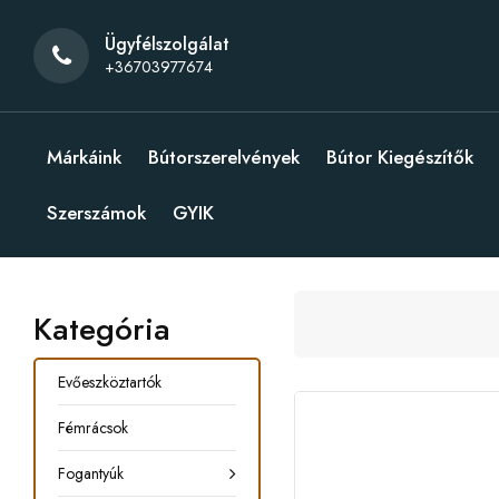
Ügyfélszolgálat
+36703977674
Márkáink
Bútorszerelvények
Bútor Kiegészítők
Szerszámok
GYIK
Kategória
Evőeszköztartók
Fémrácsok
Fogantyúk