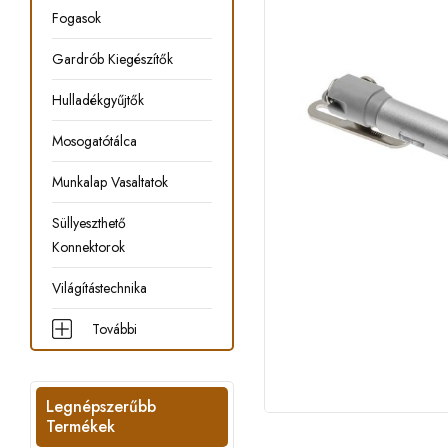
Fogasok
Gardrób Kiegészítők
Hulladékgyűjtők
Mosogatótálca
Munkalap Vasaltatok
Süllyeszthető
Konnektorok
Világítástechnika
További
Legnépszerűbb
Termékek