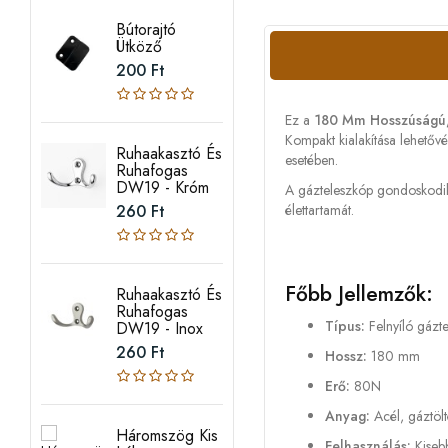
Bútorajtó
Ütköző
200 Ft
Ez a
180 Mm Hosszúságú, 
Kompakt kialakítása lehetővé
Ruhaakasztó És
esetében.
Ruhafogas
DW19 - Króm
A gázteleszkóp gondoskodik
260 Ft
élettartamát.
Főbb Jellemzők:
Ruhaakasztó És
Ruhafogas
Típus:
Felnyíló gázte
DW19 - Inox
260 Ft
Hossz:
180 mm
Erő:
80N
Anyag:
Acél, gáztölt
Háromszög Kis
Felhasználás:
Kisebb