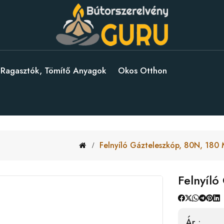
Ragasztók, Tömítő Anyagok
Okos Otthon
Felnyíló Gázteleszkóp, 80N, 180 
Felnyíló
Ár :