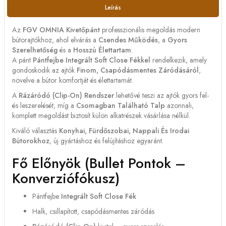
Leírás
Az
FGV OMNIA Kivetőpánt
professzionális megoldás modern
bútorajtókhoz, ahol elvárás a
Csendes Működés
, a
Gyors
Szerelhetőség
és a
Hosszú Élettartam
.
A pánt
Pántfejbe Integrált Soft Close Fékkel
rendelkezik, amely
gondoskodik az ajtók
Finom, Csapódásmentes Záródásáról
,
növelve a bútor komfortját és élettartamát.
A
Rázáródó (clip-On) Rendszer
lehetővé teszi az ajtók gyors fel-
és leszerelését, míg a
Csomagban Található Talp
azonnali,
komplett megoldást biztosít külön alkatrészek vásárlása nélkül.
Kiváló választás
Konyhai, Fürdőszobai, Nappali És Irodai
Bútorokhoz
, új gyártáshoz és felújításhoz egyaránt.
Fő Előnyök (bullet Pontok –
Konverziófókusz)
Pántfejbe
Integrált Soft Close Fék
Halk, csillapított, csapódásmentes záródás