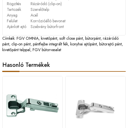
Rögzítés
Rázáródó (clip-on)
Tartozék
Szerelőtalp
Anyag
Acél
Felület
Korrózióálló bevonat
Ajánlott ajtó
Szabvány bútorfront
Címkék:
FGV OMNIA
,
kivetőpánt
,
soft close pánt
,
bútorpánt
,
rázáródó
pánt
,
clip-on pánt
,
pántfejbe integrált fék
,
konyhai ajtópánt
,
bútorajtó pánt
,
kivetőpánt talppal
,
FGV bútorvasalat
Hasonló Termékek