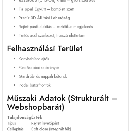
Rázáródó (clip-On)
kivitel – gyors szerelés
Talppal Együtt
– komplett szett
Precíz
3D Állítási Lehetőség
Rejtett pántkialakítás – esztétikus megjelenés
Tartós acél szerkezet, hosszú élettartam
Felhasználási Terület
Konyhabútor ajtók
Fürdőszobai szekrények
Gardrób- és nappali bútorok
Irodai bútorfrontok
Műszaki Adatok (strukturált –
Webshopbarát)
Tulajdonság
Érték
Típus
Rejtett kivetőpánt
Csillapítás
Soft close (integrált fék)