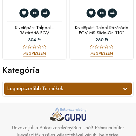
Kivetőpánt Talppal -
Kivetőpánt Talpal Rázáródó
Rázáródó FGV
FGV MS Slide-On 110°
304 Ft
260 Ft
MEGVESZEM
MEGVESZEM
Kategória
Legnépszerűbb Termékek
Üdvözöljük a BútorszerelvényGuru -nél! Prémium bútor
kiegészítők széles választékával várjuk, beleértve