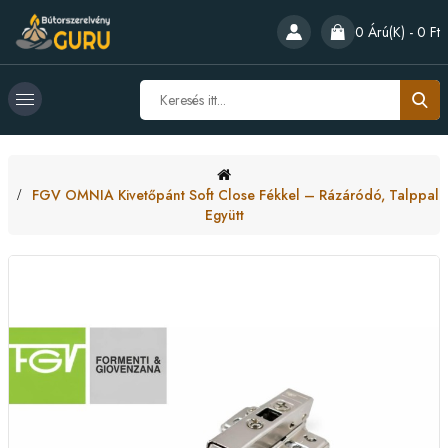
0 Árú(k) - 0 Ft
FGV OMNIA Kivetőpánt Soft Close Fékkel – Rázáródó, Talppal
Együtt