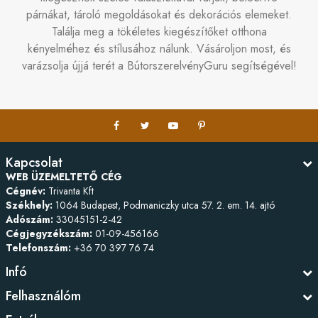
párnákat, tároló megoldásokat és dekorációs elemeket.
Találja meg a tökéletes kiegészítőket otthona
kényelméhez és stílusához nálunk. Vásároljon most, és
varázsolja újjá terét a BútorszerelvényGuru segítségével!
Kapcsolat
WEB ÜZEMELTETŐ CÉG
Cégnév:
Trivanta Kft
Székhely:
1064 Budapest, Podmaniczky utca 57. 2. em. 14. ajtó
Adószám:
33045151-2-42
Cégjegyzékszám:
01-09-456166
Telefonszám:
+36 70 397 76 74
Infó
Felhasználóm