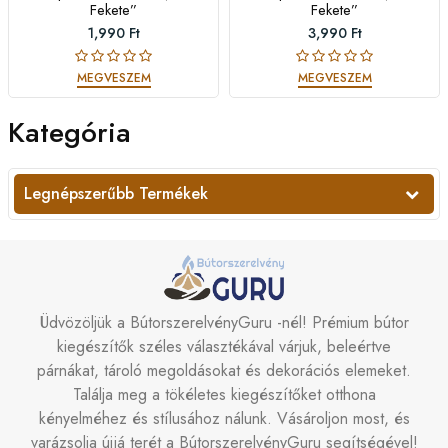
Fekete”
Fekete”
1,990 Ft
3,990 Ft
MEGVESZEM
MEGVESZEM
Kategória
Legnépszerűbb Termékek
Üdvözöljük a BútorszerelvényGuru -nél! Prémium bútor
kiegészítők széles választékával várjuk, beleértve
párnákat, tároló megoldásokat és dekorációs elemeket.
Találja meg a tökéletes kiegészítőket otthona
kényelméhez és stílusához nálunk. Vásároljon most, és
varázsolja újjá terét a BútorszerelvényGuru segítségével!