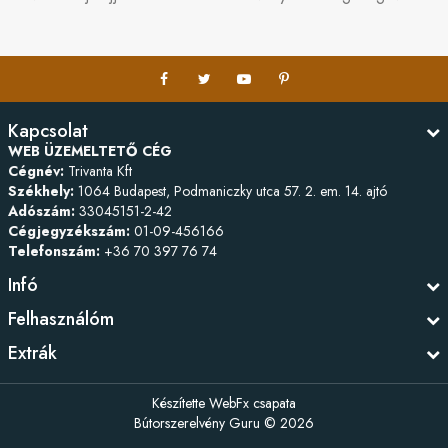
Kapcsolat
WEB ÜZEMELTETŐ CÉG
Cégnév:
Trivanta Kft
Székhely:
1064 Budapest, Podmaniczky utca 57. 2. em. 14. ajtó
Adószám:
33045151-2-42
Cégjegyzékszám:
01-09-456166
Telefonszám:
+36 70 397 76 74
Infó
Felhasználóm
Extrák
Készítette
WebFx csapata
Bútorszerelvény Guru © 2026