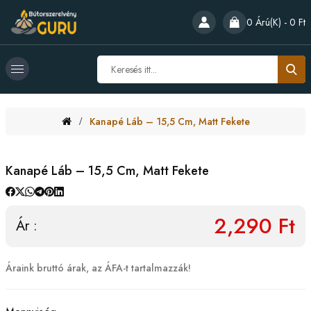
0 Árú(k) - 0 Ft
Kanapé Láb – 15,5 Cm, Matt Fekete
Kanapé Láb – 15,5 Cm, Matt Fekete
2,290 Ft
Ár :
Áraink bruttó árak, az ÁFA-t tartalmazzák!