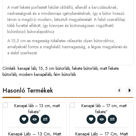
A matt fekete porfestett felület időtálló, ellenáll a karcolásoknak,
nedvességnek és a mindennapi igénybevételnek, így a bútor hosszú
távon is megőrzi modern, letisztult megjelenését. A felső szerelőlap
több furattal ellátott, így könnyen és biztonságosan rögzíthető
különböző bútoralapokhoz.
A 15,5 cm-es magasság tökéletes választás olyan bútorokhoz,
amelyeknél fontos a megfelelő hasmagasság, a légies megjelenés és
a stabil szerkezet.
Címkék:
kanapé láb
,
15
,
5 cm bútorláb
,
fekete bútorláb
,
matt fekete
bútorláb
,
modern kanapéláb
,
fém bútorláb
Hasonló Termékek
Kanapé Láb – 13 Cm, Matt
Kanapé Láb – 17 Cm, Matt