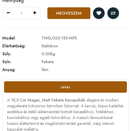
Mennyiség
MEGVESZEM
Model:
TMSL020-155-MFK
Elérhetőség:
Raktáron
Súly:
0.00kg
Szín:
Fekete
Anyag:
fém
Leírás
A
15,5 Cm Magas, Matt Fekete Kanapéláb
elegáns és modern
megjelenést kölcsönöz bármilyen bútornak. A karcsú, kúpos kialakítás
esztétikus és stabil alátámasztást biztosít kanapékhoz, fotelekhez,
komódokhoz vagy egyéb bútorokhoz. A masszív fémszerkezet
hosszú élettartamot és megbízható tartást garantál, még intenzív
használat mellett is.