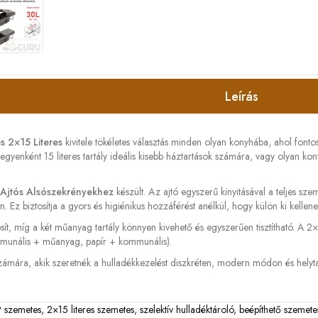
Leírás
 2×15 Literes
kivitele tökéletes választás minden olyan konyhába, ahol fonto
 egyenként 15 literes tartály ideális kisebb háztartások számára, vagy olyan 
 Ajtós Alsószekrényekhez
készült. Az ajtó egyszerű kinyitásával a teljes sze
 Ez biztosítja a gyors és higiénikus hozzáférést anélkül, hogy külön ki kellene
tosít, míg a két műanyag tartály könnyen kivehető és egyszerűen tisztítható. A 2
kommunális + műanyag, papír + kommunális).
zámára, akik szeretnék a hulladékkezelést diszkréten, modern módon és hely
 szemetes
,
2×15 literes szemetes
,
szelektív hulladéktároló
,
beépíthető szemete