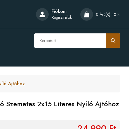
Fiókom
0 Árú(k) - 0 Ft
Regisztrálok
yíló Ajtóhoz
ó Szemetes 2x15 Literes Nyíló Ajtóhoz
24,990 Ft