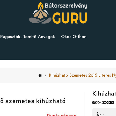
Ragasztók, Tömítő Anyagok
Okos Otthon
Kihúzható Szemetes 2x15 Literes N
Kihúzhat
Ár :