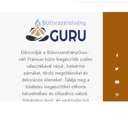
Üdvözöljük a BútorszerelvényGuru -
nél! Prémium bútor kiegészítők széles
választékával várjuk, beleértve
párnákat, tároló megoldásokat és
dekorációs elemeket. Találja meg a
tökéletes kiegészítőket otthona
kényelméhez és stílusához nálunk.
Vásároljon most, és varázsolja újjá
terét a
BútorszerelvényGuru segítségével!