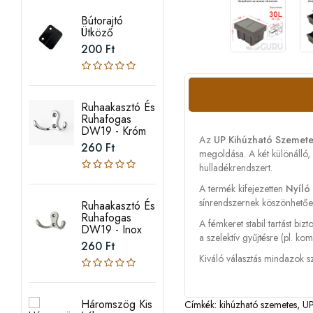
Bútorajtó
Ütköző
200 Ft
Ruhaakasztó És
Ruhafogas
DW19 - Króm
Az
UP Kihúzható Szemetes
260 Ft
megoldása. A két különálló,
hulladékrendszert.
A termék kifejezetten
Nyíló
sínrendszernek köszönhetően.
Ruhaakasztó És
Ruhafogas
A fémkeret stabil tartást biz
DW19 - Inox
a szelektív gyűjtésre (pl. 
260 Ft
Kiváló választás mindazok s
Háromszög Kis
Címkék:
kihúzható szemetes
,
UP