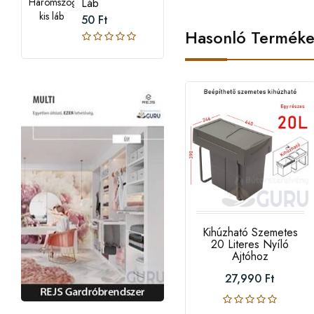
Láb
50 Ft
Hasonló Termék
Kihúzható Szemetes
20 Literes Nyíló
Ajtóhoz
27,990 Ft