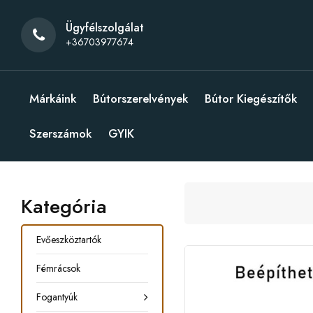
Ügyfélszolgálat
+36703977674
Márkáink
Bútorszerelvények
Bútor Kiegészítők
Szerszámok
GYIK
Kategória
Evőeszköztartók
Fémrácsok
Fogantyúk