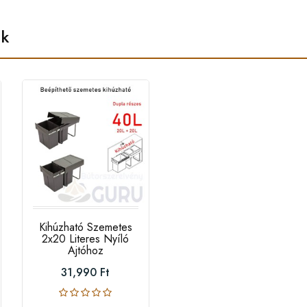
ek
Kihúzható Szemetes
2x20 Literes Nyíló
Ajtóhoz
31,990 Ft