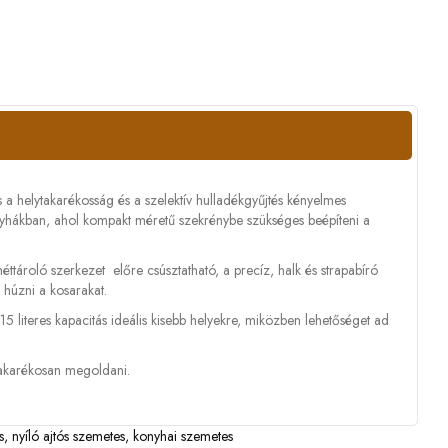
s a helytakarékosság és a szelektív hulladékgyűjtés kényelmes
konyhákban, ahol kompakt méretű szekrénybe szükséges beépíteni a
méttároló szerkezet előre csúsztatható, a precíz, halk és strapabíró
 húzni a kosarakat.
×15 literes kapacitás ideális kisebb helyekre, miközben lehetőséget ad
takarékosan megoldani.
s
,
nyíló ajtós szemetes
,
konyhai szemetes