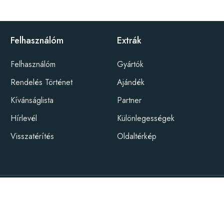
Felhasználóm
Extrák
Felhasználóm
Gyártók
Rendelés Történet
Ajándék
Kívánságlista
Partner
Hírlevél
Különlegességek
Visszatérítés
Oldaltérkép
ebFx csapata
ény Guru © 2026