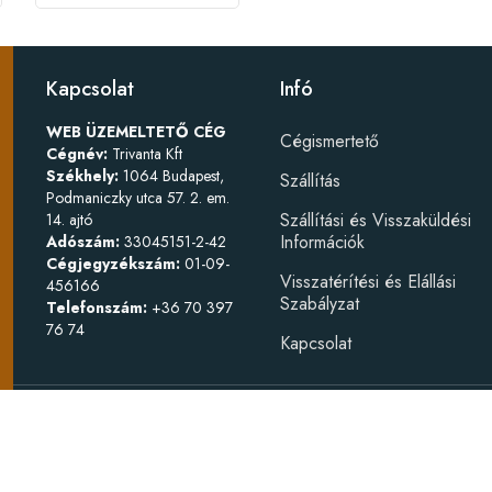
Kapcsolat
Infó
WEB ÜZEMELTETŐ CÉG
Cégismertető
Cégnév:
Trivanta Kft
Székhely:
1064 Budapest,
Szállítás
Podmaniczky utca 57. 2. em.
Szállítási és Visszaküldési
14. ajtó
Információk
Adószám:
33045151-2-42
Cégjegyzékszám:
01-09-
Visszatérítési és Elállási
456166
Szabályzat
Telefonszám:
+36 70 397
76 74
Kapcsolat
Készítette
W
Bútorszerelv