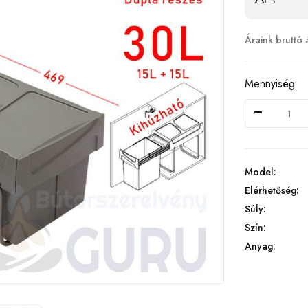
Áraink bruttó 
Mennyiség
Model:
Elérhetőség:
Súly:
Szín:
Anyag: