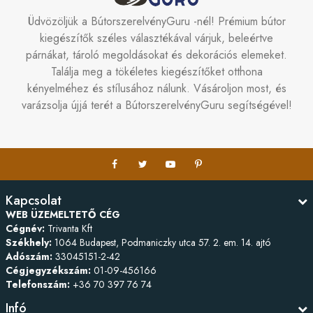
Üdvözöljük a BútorszerelvényGuru -nél! Prémium bútor
kiegészítők széles választékával várjuk, beleértve
párnákat, tároló megoldásokat és dekorációs elemeket.
Találja meg a tökéletes kiegészítőket otthona
kényelméhez és stílusához nálunk. Vásároljon most, és
varázsolja újjá terét a BútorszerelvényGuru segítségével!
Kapcsolat
WEB ÜZEMELTETŐ CÉG
Cégnév:
Trivanta Kft
Székhely:
1064 Budapest, Podmaniczky utca 57. 2. em. 14. ajtó
Adószám:
33045151-2-42
Cégjegyzékszám:
01-09-456166
Telefonszám:
+36 70 397 76 74
Infó