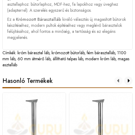
asztallaphoz: bútorlaphoz, MDF-hez, fa lapokhoz vagy üveghez
(adapterrel). A szerelés egyszerű és biztonságos.
Ez a
Krómozott Bárasztalláb
kiváló választás új magasított bútorok
készítéséhez, modern pultok építéséhez vagy meglévő bárasztalok
felújításához, ahol fontos a minőség, a tartósság és az elegáns
megjelenés.
Címkék:
króm bárasztal láb
,
krómozott bútorláb
,
fém bárasztalláb
,
1100
mm láb
,
60 mm átmérő láb
,
állítható talpas láb
,
modern króm láb
,
magas
asztalláb
Hasonló Termékek