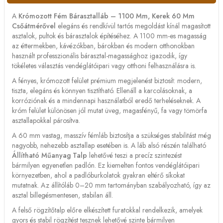
A
Krómozott Fém Bárasztalláb – 1100 Mm, Kerek 60 Mm
Csőátmérővel
elegáns és rendkívül tartós megoldást kínál magasított
asztalok, pultok és bárasztalok építéséhez. A 1100 mm-es magasság
az éttermekben, kávézókban, bárokban és modern otthonokban
használt professzionális bárasztal-magassághoz igazodik, így
tökéletes választás vendéglátóipari vagy otthoni felhasználásra is.
A fényes, krómozott felület prémium megjelenést biztosít: modern,
tiszta, elegáns és könnyen tisztítható. Ellenáll a karcolásoknak, a
korróziónak és a mindennapi használatból eredő terheléseknek. A
króm felület különösen jól mutat üveg, magasfényű, fa vagy tömörfa
asztallapokkal párosítva.
A 60 mm vastag, masszív fémláb biztosítja a szükséges stabilitást még
nagyobb, nehezebb asztallap esetében is. A láb alsó részén található
Állítható Műanyag Talp
lehetővé teszi a precíz szintezést
bármilyen egyenetlen padlón. Ez kiemelten fontos vendéglátóipari
környezetben, ahol a padlóburkolatok gyakran eltérő síkokat
mutatnak. Az állítóláb 0–20 mm tartományban szabályozható, így az
asztal billegésmentesen, stabilan áll.
A felső rögzítőtalp előre elkészített furatokkal rendelkezik, amelyek
gyors és stabil rögzítést tesznek lehetővé szinte bármilyen