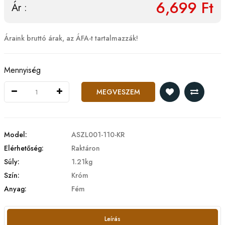
6,699 Ft
Ár :
Áraink bruttó árak, az ÁFA-t tartalmazzák!
Mennyiség
MEGVESZEM
Model:
ASZL001-110-KR
Elérhetőség:
Raktáron
Súly:
1.21kg
Szín:
Króm
Anyag:
Fém
Leírás