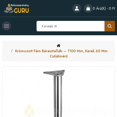
0 Árú(k) - 0 Ft
Krómozott Fém Bárasztalláb – 1100 Mm, Kerek 60 Mm
Csőátmérő