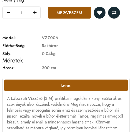
MEGVESZEM
Model:
VZZ006
Elérhetőség:
Raktáron
Súly:
0.04kg
Méretek
Hossz:
300 cm
Leírás
A
Lábazati Vízzáró (3 M)
praktikus megoldás a konyhabútorok és
szekrények alsó részének védelmére. Megakadályozza, hogy a
felmosás vagy mosogatás során a víz és szennyeződés a bútor alá
jusson, ezáltal növeli a bútor élettartamát. Tartós, rugalmas anyagból
készült, amely ellenáll a mindennapos használatnak. Könnyen
szerelhető és méretre vágható, így bármilyen konyhai lábazathoz