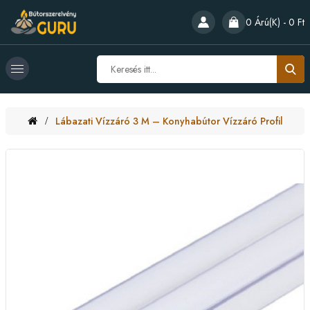
0 Árú(k) - 0 Ft
Lábazati Vízzáró 3 M – Konyhabútor Vízzáró Profil