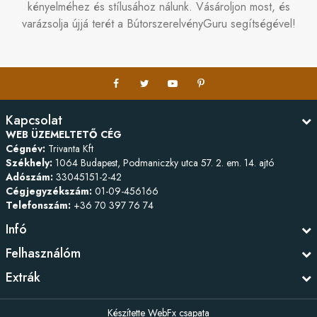
kényelméhez és stílusához nálunk. Vásároljon most, és
varázsolja újjá terét a BútorszerelvényGuru segítségével!
Kapcsolat
WEB ÜZEMELTETŐ CÉG
Cégnév:
Trivanta Kft
Székhely:
1064 Budapest, Podmaniczky utca 57. 2. em. 14. ajtó
Adószám:
33045151-2-42
Cégjegyzékszám:
01-09-456166
Telefonszám:
+36 70 397 76 74
Infó
Felhasználóm
Extrák
Készítette
WebFx csapata