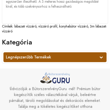
egyszerűen illeszthető. A 3 méteres hossz gazdaságos megoldást
kínál, és több szekrénysorhoz is felhasználható.
Címkék:
lábazati vízzáró
,
vízzáró profil
,
konyhabútor vízzáró
,
3m lábazati
vízzáró
Kategória
Legnépszerűbb Termékek
Üdvözöljük a BútorszerelvényGuru -nél! Prémium bútor
kiegészítők széles választékával várjuk, beleértve
párnákat, tároló megoldásokat és dekorációs elemeket.
Találja meg a tökéletes kiegészítőket otthona