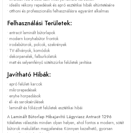
• ideális vékony repedések és apró esztétikai hibák eltüntetésére
• otthoni és professzionális felhasználásra egyaránt alkalmas
Felhasználási Területek:
• antracit laminált bútorlapok
• modern konyhabútor frontok
• irodabútorok, polcok, szekrények
• TV-állványok, komódok
• dekorpanelek, falburkolatok
• matt és selyemfényű sötétszürke felületek javítása
Javítható Hibák:
• apró felületi karcok
• mikrorepedések
• enyhe horpadások
• él- és saroksérülések
• laminált és fóliázott felületek esztétikai hibái
A
Laminált Bútorlap Hibajavító Lágyviasz Antracit 1296
tökéletes választás minden olyan helyen, ahol fontos a modern, sötét
bútorok makulátlan megjelenése. Könnyen kezelhető, gyorsan