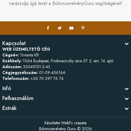
varázsolja újjá terét a BútorszerelvényGuru segítségével!
Kapcsolat
WEB ÜZEMELTETŐ CÉG
Cégnév:
Trivanta Kft
Székhely:
1064 Budapest, Podmaniczky utca 57. 2. em. 14. ajtó
Adószám:
33045151-2-42
Cégjegyzékszám:
01-09-456166
Telefonszám:
+36 70 397 76 74
Infó
Felhasználóm
Extrák
Készítette
WebFx csapata
Bútorszerelvény Guru © 2026