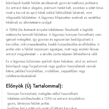
bútorlapok kisebb felületi sérüléseinek gyors és hatékony javítására.
Az antracit dekor elegáns, prémium hatást kelt, azonban a sötét tónus
miatt a karcok és apró hibák sokkal feltűnőbbek lehetnek, mint
világosabb felületeken. A lágyviasz kifejezetten ezeknek az esztétikai
hibáknak az eltüntetésére szolgál.
A
1296-Os Antracit
árnyalat tökéletesen illeszkedik a legtöbb
sötétszürke laminált felülethez. A lágyviasz könnyen formálható, nem
igényel melegítést, így gyorsan és egyszerűen bedolgozható a
karcokba, mikrorepedésekbe, kisebb horpadásokba és élhibákba. A
javítás után a felület visszanyeri egységes, matt vagy enyhén fényes
antracit megjelenését – a sérülés szinte teljesen láthatatlanná válik.
Ez a lágyviasz különösen ajánlott olyan helyeken, ahol az antracit
bútorlapok nagy forgalomnak vagy gyakori használatnak vannak
kitéve, például konyhákban, irodákban, nappalikban vagy
üzletberendezéseknél.
Előnyök (új Tartalommal):
• könnyen formázható, melegítés nélkül használható
• tökéletes színilleszkedés a 1296-os antracit árnyalathoz
• gyors, látványos felületi javítás
• kiválóan fed a sötét szín miatt jól látható karcokon