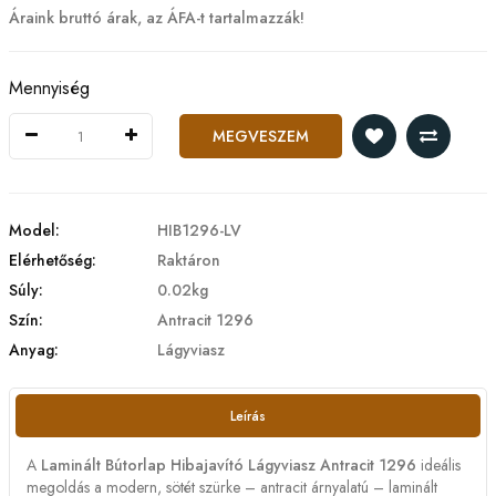
Áraink bruttó árak, az ÁFA-t tartalmazzák!
Mennyiség
MEGVESZEM
Model:
HIB1296-LV
Elérhetőség:
Raktáron
Súly:
0.02kg
Szín:
Antracit 1296
Anyag:
Lágyviasz
Leírás
A
Laminált Bútorlap Hibajavító Lágyviasz Antracit 1296
ideális
megoldás a modern, sötét szürke – antracit árnyalatú – laminált