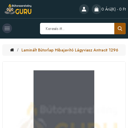
0 Árú(k) - 0 Ft
Laminált Bútorlap Hibajavító Lágyviasz Antracit 1296