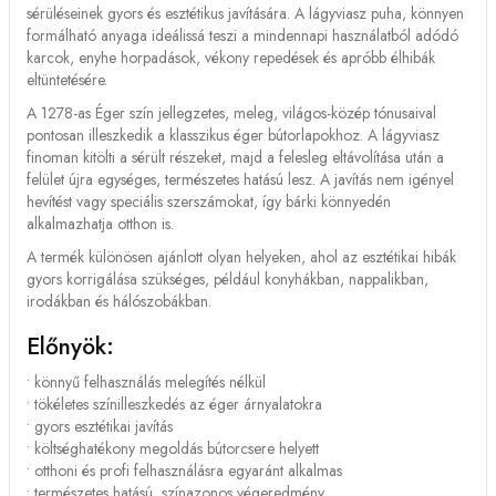
sérüléseinek gyors és esztétikus javítására. A lágyviasz puha, könnyen
formálható anyaga ideálissá teszi a mindennapi használatból adódó
karcok, enyhe horpadások, vékony repedések és apróbb élhibák
eltüntetésére.
A 1278-as Éger szín jellegzetes, meleg, világos-közép tónusaival
pontosan illeszkedik a klasszikus éger bútorlapokhoz. A lágyviasz
finoman kitölti a sérült részeket, majd a felesleg eltávolítása után a
felület újra egységes, természetes hatású lesz. A javítás nem igényel
hevítést vagy speciális szerszámokat, így bárki könnyedén
alkalmazhatja otthon is.
A termék különösen ajánlott olyan helyeken, ahol az esztétikai hibák
gyors korrigálása szükséges, például konyhákban, nappalikban,
irodákban és hálószobákban.
Előnyök:
• könnyű felhasználás melegítés nélkül
• tökéletes színilleszkedés az éger árnyalatokra
• gyors esztétikai javítás
• költséghatékony megoldás bútorcsere helyett
• otthoni és profi felhasználásra egyaránt alkalmas
• természetes hatású, színazonos végeredmény