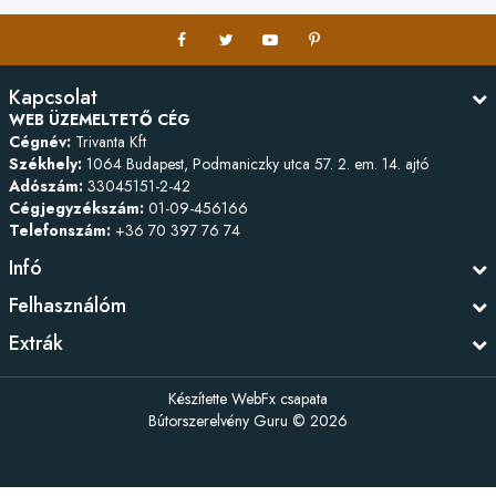
Kapcsolat
WEB ÜZEMELTETŐ CÉG
Cégnév:
Trivanta Kft
Székhely:
1064 Budapest, Podmaniczky utca 57. 2. em. 14. ajtó
Adószám:
33045151-2-42
Cégjegyzékszám:
01-09-456166
Telefonszám:
+36 70 397 76 74
Infó
Felhasználóm
Extrák
Készítette
WebFx csapata
Bútorszerelvény Guru © 2026