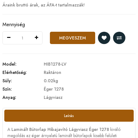
Áraink bruttó árak, az ÁFA-t tartalmazzák!
Mennyiség
MEGVESZEM
Model:
HIB1278-LV
Elérhetőség:
Raktáron
Súly:
0.02kg
Szín:
Éger 1278
Anyag:
Lágyviasz
Leírás
A
Laminált Bútorlap Hibajavító Lágyviasz Éger 1278
kiváló
megoldás az éger árnyalatú laminált bútorlapok kisebb felületi