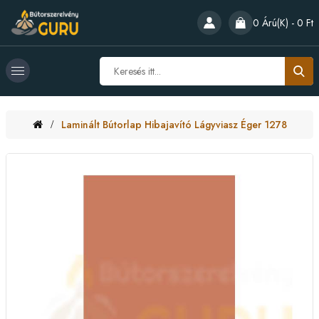
0 Árú(k) - 0 Ft
Laminált Bútorlap Hibajavító Lágyviasz Éger 1278