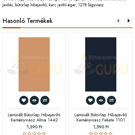
javítás
,
bútorlap hibajavító
,
karc javító éger
,
1278 lágyviasz
Hasonló Termékek
Laminált Bútorlap Hibajavító
Laminált Bútorlap Hibajavító
Keményviasz Alma 1442
Keményviasz Fekete 1101
1,590 Ft
1,590 Ft