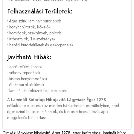
Felhasználási Területek:
• éger színű laminált bútorlapok
• konyhabútorok, fiókelők
• komódok, szekrények, polcok
• íróasztalok, TV-szekrények
• beltéri bútorfelületek és dekorpanelek
Javítható Hibák:
• apró felületi karcok
• vékony repedések
• kisebb benyomódások
• él- és saroksérülések
• laminált és fóliázott felületek hibái
A
Laminált Bútorlap Hibajavító Lágyviasz Éger 1278
nélkülözhetetlen eszköz minden háztartásban és műhelyben, ahol
éger színű bútorok találhatók, és fontos a hosszú távú, ápolt
megjelenés fenntartása.
Címkék:
lágyviasz hibajavító
,
éger 1278
,
éger javító viasz
,
laminált bútor