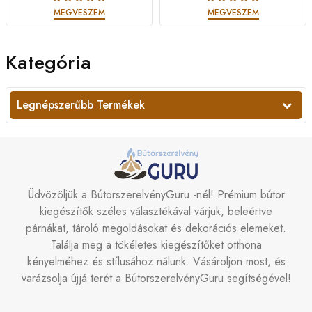
MEGVESZEM
MEGVESZEM
Kategória
Legnépszerűbb Termékek
Üdvözöljük a BútorszerelvényGuru -nél! Prémium bútor
kiegészítők széles választékával várjuk, beleértve
párnákat, tároló megoldásokat és dekorációs elemeket.
Találja meg a tökéletes kiegészítőket otthona
kényelméhez és stílusához nálunk. Vásároljon most, és
varázsolja újjá terét a BútorszerelvényGuru segítségével!