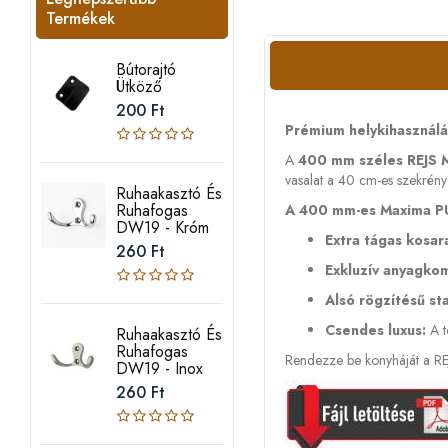
Termékek
Bútorajtó
Ütköző
200 Ft
Prémium helykihasználá
A
400 mm széles REJS
vasalat a 40 cm-es szekrénye
Ruhaakasztó És
Ruhafogas
A 400 mm-es Maxima PU
DW19 - Króm
Extra tágas kosar
260 Ft
Exkluzív anyagkom
Alsó rögzítésű sta
Csendes luxus:
A t
Ruhaakasztó És
Ruhafogas
Rendezze be konyháját a REJS
DW19 - Inox
260 Ft