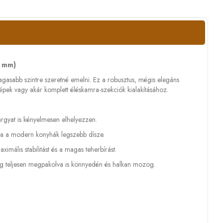
0 mm)
magasabb szintre szeretné emelni. Ez a robusztus, mégis elegáns
gépek vagy akár komplett éléskamra-szekciók kialakításához.
rgyat is kényelmesen elhelyezzen.
ája a modern konyhák legszebb dísze.
imális stabilitást és a magas teherbírást.
r még teljesen megpakolva is könnyedén és halkan mozog.