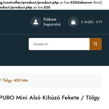
g/controller/product/product.php
on line
520
Unknown
: ltrim():
roduct/product.php
on line
520
Fiókom
0 Árú(k) - 0 Ft
Regisztrálok
 / Tölgy 400 Mm
PURO Mini Alsó Kihúzó Fekete / Tölgy