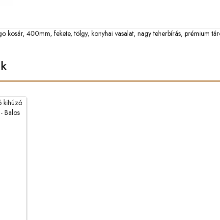
go kosár
,
400mm
,
fekete
,
tölgy
,
konyhai vasalat
,
nagy teherbírás
,
prémium tár
ek