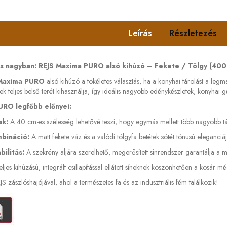
Leírás
Részletezés
s nagyban: REJS Maxima PURO alsó kihúzó – Fekete / Tölgy (40
 Maxima PURO
alsó kihúzó a tökéletes választás, ha a konyhai tárolást a leg
k teljes belső terét kihasználja, így ideális nagyobb edénykészletek, konyhai 
RO legfőbb előnyei:
ak:
A 40 cm-es szélesség lehetővé teszi, hogy egymás mellett több nagyobb tá
bináció:
A matt fekete váz és a valódi tölgyfa betétek sötét tónusú eleganci
bilitás:
A szekrény aljára szerelhető, megerősített sínrendszer garantálja a max
eljes kihúzású, integrált csillapítással ellátott síneknek köszönhetően a kosá
 zászlóshajójával, ahol a természetes fa és az indusztriális fém találkozik!