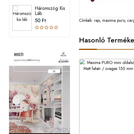
Háromszög Kis
Láb
50 Ft
Címkék:
rejs
,
maxima puro
,
car
Hasonló Termék