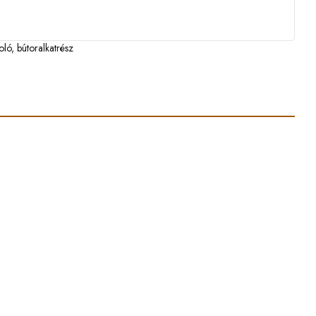
oló
,
bútoralkatrész