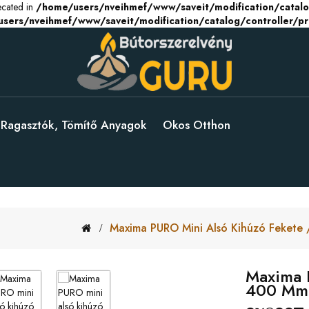
recated in
/home/users/nveihmef/www/saveit/modification/catalo
sers/nveihmef/www/saveit/modification/catalog/controller/p
Ragasztók, Tömítő Anyagok
Okos Otthon
Maxima PURO Mini Alsó Kihúzó Fekete
Maxima 
400 Mm