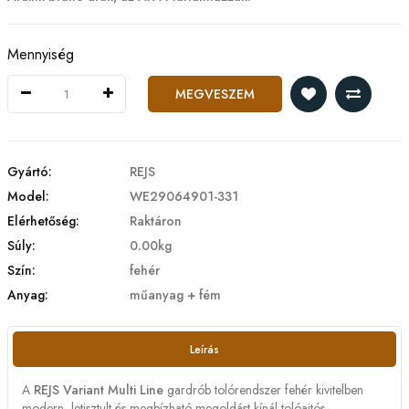
Mennyiség
MEGVESZEM
Gyártó:
REJS
Model:
WE29064901-331
Elérhetőség:
Raktáron
Súly:
0.00kg
Szín:
fehér
Anyag:
műanyag + fém
Leírás
A
REJS Variant Multi Line
gardrób tolórendszer fehér kivitelben
modern, letisztult és megbízható megoldást kínál tolóajtós