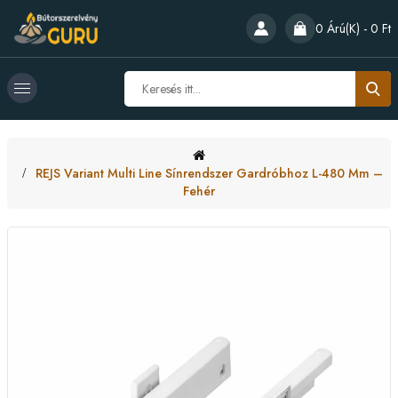
0 Árú(k) - 0 Ft
REJS Variant Multi Line Sínrendszer Gardróbhoz L-480 Mm –
Fehér