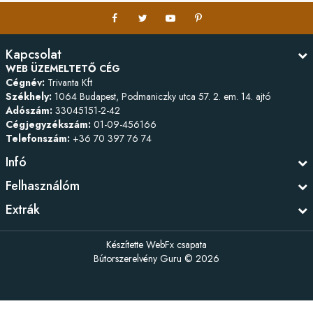
Kapcsolat
WEB ÜZEMELTETŐ CÉG
Cégnév:
Trivanta Kft
Székhely:
1064 Budapest, Podmaniczky utca 57. 2. em. 14. ajtó
Adószám:
33045151-2-42
Cégjegyzékszám:
01-09-456166
Telefonszám:
+36 70 397 76 74
Infó
Felhasználóm
Extrák
Készítette
WebFx csapata
Bútorszerelvény Guru © 2026