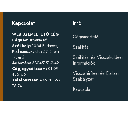
Kapcsolat
Infó
WEB ÜZEMELTETŐ CÉG
Cégismertető
Cégnév:
Trivanta Kft
Székhely:
1064 Budapest,
Szállítás
Podmaniczky utca 57. 2. em.
Szállítási és Visszaküldési
14. ajtó
Információk
Adószám:
33045151-2-42
Cégjegyzékszám:
01-09-
Visszatérítési és Elállási
456166
Szabályzat
Telefonszám:
+36 70 397
76 74
Kapcsolat
Készítette
W
Bútorszerelv