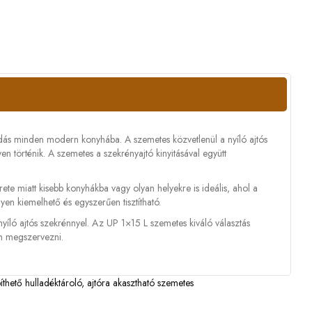
ldás minden modern konyhába. A szemetes közvetlenül a nyíló ajtós
n történik. A szemetes a szekrényajtó kinyitásával együtt
ete miatt kisebb konyhákba vagy olyan helyekre is ideális, ahol a
yen kiemelhető és egyszerűen tisztítható.
nyíló ajtós szekrénnyel. Az UP 1×15 L szemetes kiváló választás
an megszervezni.
íthető hulladéktároló
,
ajtóra akasztható szemetes