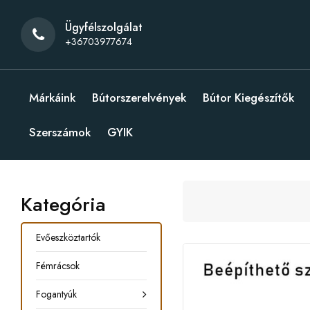
Ügyfélszolgálat
+36703977674
Márkáink
Bútorszerelvények
Bútor Kiegészítők
Szerszámok
GYIK
Kategória
Evőeszköztartók
Fémrácsok
Fogantyúk