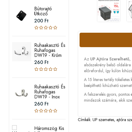
Bútorajtó
Ütköző
200 Ft
Ruhaakasztó És
Ruhafogas
DW19 - Króm
Az
UP Ajtóra Szerelhető,
260 Ft
alsószekrény belső oldalára 
előrefordul, így külön kihúz
A 15 literes tartály tökélet
beépíthető kihúzható szemete
Ruhaakasztó És
Ruhafogas
A felszerelés gyors, pontos 
DW19 - Inox
mindazok számára, akik szer
260 Ft
Címkék:
UP szemetes
,
ajtóra sz
Háromszög Kis