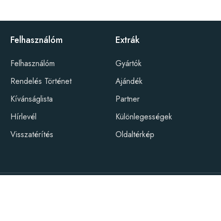
Felhasználóm
Extrák
Felhasználóm
Gyártók
Rendelés Történet
Ajándék
Kívánságlista
Partner
Hírlevél
Különlegességek
Visszatérítés
Oldaltérkép
ebFx csapata
ény Guru © 2026