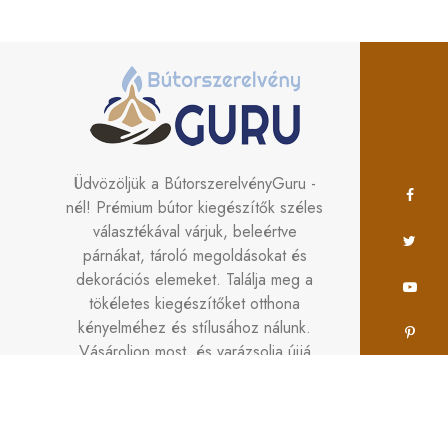
Üdvözöljük a BútorszerelvényGuru -
nél! Prémium bútor kiegészítők széles
választékával várjuk, beleértve
párnákat, tároló megoldásokat és
dekorációs elemeket. Találja meg a
tökéletes kiegészítőket otthona
kényelméhez és stílusához nálunk.
Vásároljon most, és varázsolja újjá
terét a
BútorszerelvényGuru segítségével!