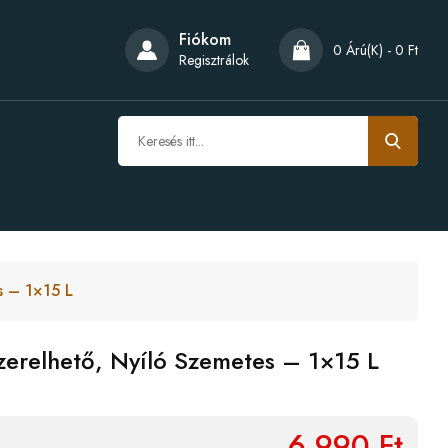
Fiókom
0 Árú(k) - 0 Ft
Regisztrálok
s – 1×15 L
zerelhető, Nyíló Szemetes – 1×15 L
6,990 Ft