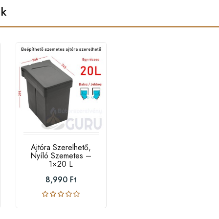
ek
Ajtóra Szerelhető,
Nyíló Szemetes –
1×20 L
8,990 Ft