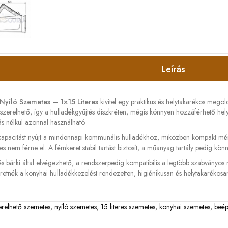
Leírás
 Nyíló Szemetes – 1×15 Literes
kivitel egy praktikus és helytakarékos mego
szerelhető, így a hulladékgyűjtés diszkréten, mégis könnyen hozzáférhető helye
ás nélkül azonnal használható.
es kapacitást nyújt a mindennapi kommunális hulladékhoz, miközben kompakt mér
s nem férne el. A fémkeret stabil tartást biztosít, a műanyag tartály pedig könn
és bárki által elvégezhető, a rendszerpedig kompatibilis a legtöbb szabványos 
etnék a konyhai hulladékkezelést rendezetten, higiénikusan és helytakarékos
erelhető szemetes
,
nyíló szemetes
,
15 literes szemetes
,
konyhai szemetes
,
beép