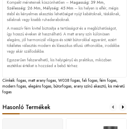
Kompakt méreteinek köszönhetően –
Magasság: 39 Mm,
Szélesség: 26 Mm, Mélység: 45 Mm
– kis helyen is elfér, mégis
stabil és kényelmes akasztási lehetőséget nyújt kabátoknak, táskáknak,
sálaknak vagy kisebb ruhadaraboknak.
A masszív fém kivitel biztosítja a tartósságot és a megbízhatóságot,
így hosszú éveken át használható. A matt arany szín különösen
elegáns, jól harmonizál világos és sötét bútorokkal egyaránt, ezért
tökéletes választás modern és klasszikus stílusú otthonokba, irodákba
vagy akár szállodákba.
Egyszerűen felszerelhető, kis helyigényű és praktikus, miközben
esztétikai értéket is hozzáad a belső térhez.
Címkék:
fogas
,
matt arany fogas
,
W038 fogas
,
fali fogas
,
fém fogas
,
modern fogas
,
elegáns fogas
,
bútorfogas
,
arany színű akasztó
,
kis méretű
fogas
Hasonló Termékek