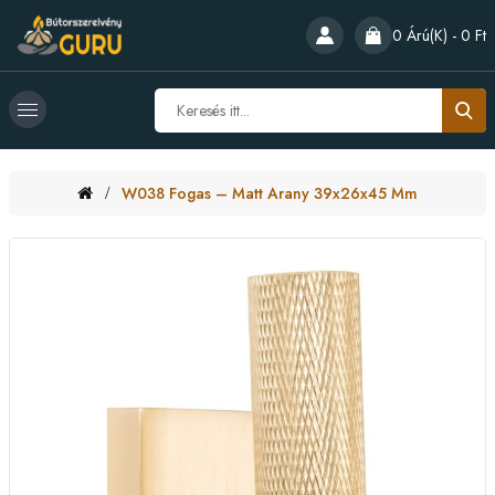
0 Árú(k) - 0 Ft
W038 Fogas – Matt Arany 39x26x45 Mm