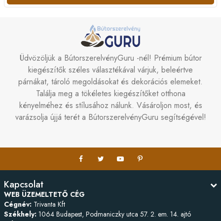
Üdvözöljük a BútorszerelvényGuru -nél! Prémium bútor
kiegészítők széles választékával várjuk, beleértve
párnákat, tároló megoldásokat és dekorációs elemeket.
Találja meg a tökéletes kiegészítőket otthona
kényelméhez és stílusához nálunk. Vásároljon most, és
varázsolja újjá terét a BútorszerelvényGuru segítségével!
Kapcsolat
WEB ÜZEMELTETŐ CÉG
Cégnév:
Trivanta Kft
Székhely:
1064 Budapest, Podmaniczky utca 57. 2. em. 14. ajtó