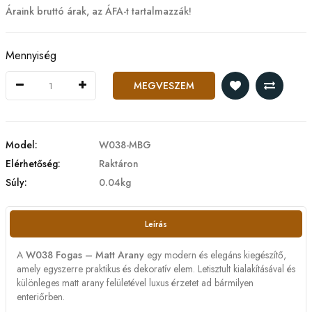
Áraink bruttó árak, az ÁFA-t tartalmazzák!
Mennyiség
MEGVESZEM
Model:
W038-MBG
Elérhetőség:
Raktáron
Súly:
0.04kg
Leírás
A
W038 Fogas – Matt Arany
egy modern és elegáns kiegészítő,
amely egyszerre praktikus és dekoratív elem. Letisztult kialakításával és
különleges matt arany felületével luxus érzetet ad bármilyen
enteriőrben.